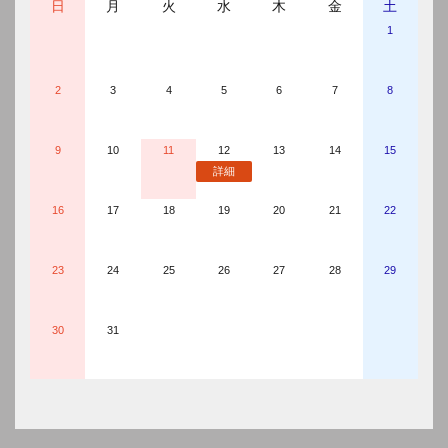
日
月
火
水
木
金
土
1
土
日
月
火
水
木
金
土
日
月
火
水
木
金
土
日
月
火
水
木
金
土
日
月
火
水
木
金
土
日
月
2
3
4
5
6
7
8
9
10
11
12
13
14
15
詳細
16
17
18
19
20
21
22
23
24
25
26
27
28
29
30
31
日時
2026/08/12(水) 齋藤ボードゲームライブ
会場名
演劇専用小劇場BLOCH(北海道)
出演者
齋藤のようなもの、他