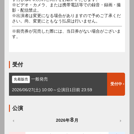
※ビデオ・カメラ、または携帯電話等での録音・録画・撮
影・配信禁止。
※出演者は変更になる場合がありますので予めご了承くだ
さい。尚、変更にともなう払戻は行いません。
※前売券が完売した際には、当日券がない場合がございま
す。
受付
一般発売
先着販売
受付中
2026/06/27(土) 10:00～公演日1日前 23:59
公演
8
2026年
月