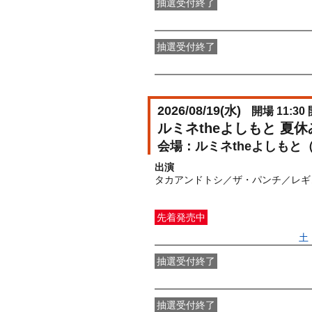
抽選受付終了
●FANY IDプレミアムメンバー抽選
抽選受付終了
FANY IDメンバー抽選先行
受付期間：2
2026/08/19(
水
)
開場 11:30 
ルミネtheよしもと 夏
ルミネtheよしもと
出演
タカアンドトシ／ザ・パンチ／レギ
先着発売中
一般発売
受付期間：2026/06/27(
土
抽選受付終了
●FANY IDプレミアムメンバー抽選
抽選受付終了