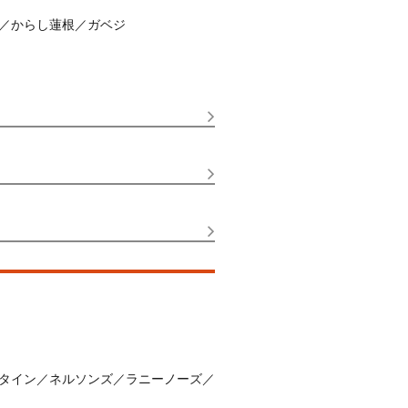
／からし蓮根／ガベジ
タイン／ネルソンズ／ラニーノーズ／