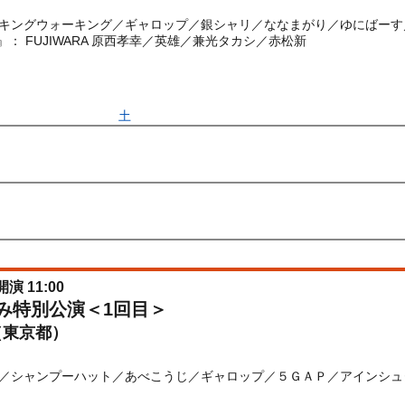
キングウォーキング／ギャロップ／銀シャリ／ななまがり／ゆにばーす
ト』： FUJIWARA 原西孝幸／英雄／兼光タカシ／赤松新
) 10:00〜2026/08/22(
土
) 09:00
先行
受付期間：2026/06/22(
月
) 11:00〜2026/06/24(
水
) 11:00
026/06/22(
月
) 11:00〜2026/06/24(
水
) 11:00
開演 11:00
休み特別公演＜1回目＞
（東京都）
／シャンプーハット／あべこうじ／ギャロップ／５ＧＡＰ／アインシュ