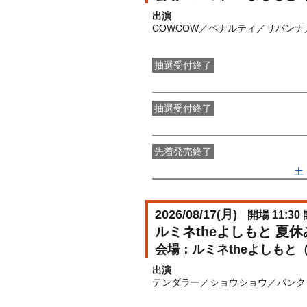
出演
COWCOW／ペナルティ／サバン
抽選受付終了
●FANY IDプレミアムメンバー抽選
抽選受付終了
FANY IDメンバー抽選先行
受付期間：2
先着発売終了
一般発売
受付期間：2026/06/27(
土
2026/08/17(
月
)
開場 11:30 
ルミネtheよしもと 夏
ルミネtheよしもと
出演
テンダラー／ショウショウ／パンク