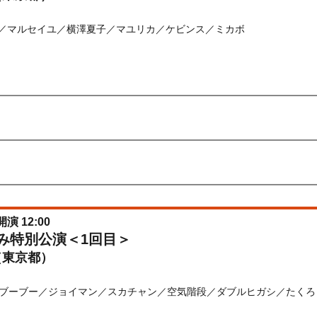
ナ／マルセイユ／横澤夏子／マユリカ／ケビンス／ミカボ
先行
受付期間：2026/06/22(
月
) 11:00〜2026/06/24(
水
) 11:00
026/06/22(
月
) 11:00〜2026/06/24(
水
) 11:00
) 10:00〜2026/08/07(
金
) 10:00
開演 12:00
休み特別公演＜1回目＞
（東京都）
ブーブー／ジョイマン／スカチャン／空気階段／ダブルヒガシ／たくろ