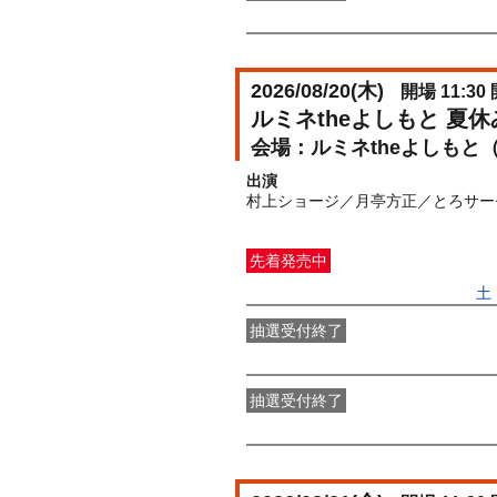
FANY IDメンバー抽選先行
受付期間：2
2026/08/20(
木
)
開場 11:30 
ルミネtheよしもと 夏
ルミネtheよしもと
出演
村上ショージ／月亭方正／とろサー
先着発売中
一般発売
受付期間：2026/06/27(
土
抽選受付終了
●FANY IDプレミアムメンバー抽選
抽選受付終了
FANY IDメンバー抽選先行
受付期間：2