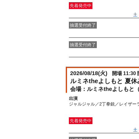
先着発売中
一般発売
受付期間：2026/06/27(
土
抽選受付終了
●FANY IDプレミアムメンバー抽選
抽選受付終了
FANY IDメンバー抽選先行
受付期間：2
2026/08/18(
火
)
開場 11:30 
ルミネtheよしもと 夏
ルミネtheよしもと
出演
ジャルジャル／2丁拳銃／レイザー
先着発売中
一般発売
受付期間：2026/06/27(
土