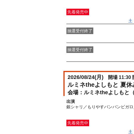
先着発売中
一般発売
受付期間：2026/06/27(
土
抽選受付終了
●FANY IDプレミアムメンバー抽選
抽選受付終了
FANY IDメンバー抽選先行
受付期間：2
2026/08/24(
月
)
開場 11:30 
ルミネtheよしもと 夏
ルミネtheよしもと
出演
銀シャリ／もりやすバンバンビガロ
先着発売中
一般発売
受付期間：2026/06/27(
土