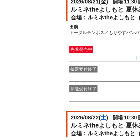
2026/08/21(
金
)
開場 11:30 
ルミネtheよしもと 夏
ルミネtheよしもと
出演
トータルテンボス／もりやすバンバ
先着発売中
一般発売
受付期間：2026/06/27(
土
抽選受付終了
●FANY IDプレミアムメンバー抽選
抽選受付終了
FANY IDメンバー抽選先行
受付期間：2
2026/08/22(
土
)
開場 10:30 
ルミネtheよしもと 夏
ルミネtheよしもと