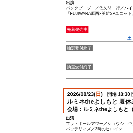
出演
パンクブーブー／佐久間一行／ハイ
『FUJIWARA原西×英雄SPユニッ
先着発売中
一般発売
受付期間：2026/06/27(
土
抽選受付終了
●FANY IDプレミアムメンバー抽選
抽選受付終了
FANY IDメンバー抽選先行
受付期間：2
2026/08/23(
日
)
開場 10:30 
ルミネtheよしもと 夏
ルミネtheよしもと
出演
フットボールアワー／ショウショウ
バッテリィズ／3時のヒロイン