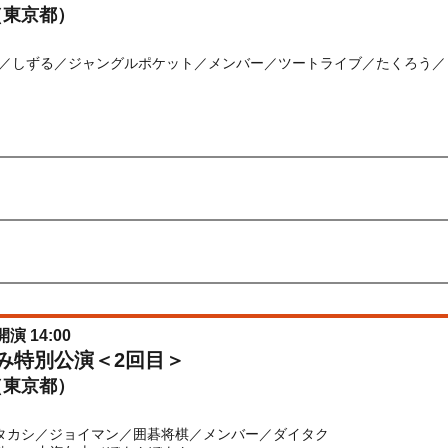
（東京都）
／しずる／ジャングルポケット／メンバー／ツートライブ／たくろう／ヨ
) 10:00〜2026/08/24(
月
) 12:00
先行
受付期間：2026/06/22(
月
) 11:00〜2026/06/24(
水
) 11:00
026/06/22(
月
) 11:00〜2026/06/24(
水
) 11:00
開演 14:00
休み特別公演＜2回目＞
（東京都）
兼光タカシ／ジョイマン／囲碁将棋／メンバー／ダイタク