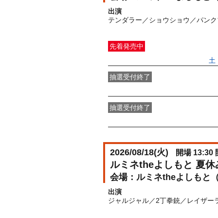
出演
テンダラー／ショウショウ／パンク
先着発売中
一般発売
受付期間：2026/06/27(
土
抽選受付終了
●FANY IDプレミアムメンバー抽選
抽選受付終了
FANY IDメンバー抽選先行
受付期間：2
2026/08/18(
火
)
開場 13:30 
ルミネtheよしもと 夏
ルミネtheよしもと
出演
ジャルジャル／2丁拳銃／レイザー