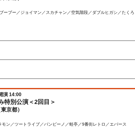
ブーブー／ジョイマン／スカチャン／空気階段／ダブルヒガシ／たくろ
) 10:00〜2026/08/17(
月
) 12:00
先行
受付期間：2026/06/22(
月
) 11:00〜2026/06/24(
水
) 11:00
026/06/22(
月
) 11:00〜2026/06/24(
水
) 11:00
開演 14:00
休み特別公演＜2回目＞
（東京都）
ラモン／ツートライブ／バンビーノ／蛙亭／9番街レトロ／エバース