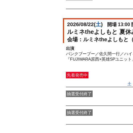
FANY IDメンバー抽選先行
受付期間：2
2026/08/22(
土
)
開場 13:00 
ルミネtheよしもと 夏
ルミネtheよしもと
出演
パンクブーブー／佐久間一行／ハイ
『FUJIWARA原西×英雄SPユニッ
先着発売中
一般発売
受付期間：2026/06/27(
土
抽選受付終了
●FANY IDプレミアムメンバー抽選
抽選受付終了
FANY IDメンバー抽選先行
受付期間：2