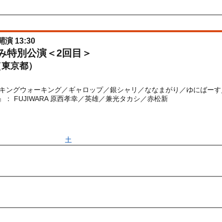
026/06/22(
月
) 11:00〜2026/06/24(
水
) 11:00
開演 13:30
休み特別公演＜2回目＞
（東京都）
キングウォーキング／ギャロップ／銀シャリ／ななまがり／ゆにばーす
ト』： FUJIWARA 原西孝幸／英雄／兼光タカシ／赤松新
) 10:00〜2026/08/22(
土
) 11:30
先行
受付期間：2026/06/22(
月
) 11:00〜2026/06/24(
水
) 11:00
026/06/22(
月
) 11:00〜2026/06/24(
水
) 11:00