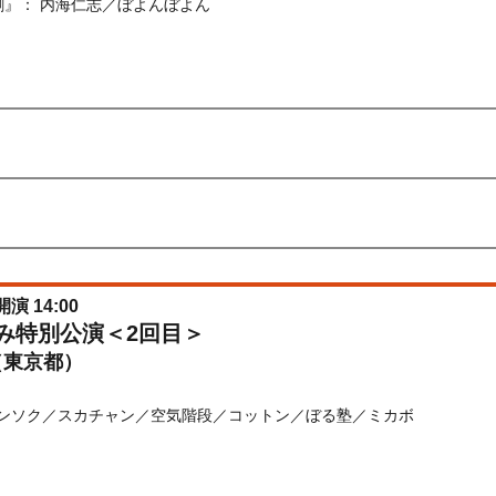
劇』： 内海仁志／ぼよんぼよん
) 10:00〜2026/08/25(
火
) 12:00
先行
受付期間：2026/06/22(
月
) 11:00〜2026/06/24(
水
) 11:00
026/06/22(
月
) 11:00〜2026/06/24(
水
) 11:00
開演 14:00
休み特別公演＜2回目＞
（東京都）
テンソク／スカチャン／空気階段／コットン／ぼる塾／ミカボ