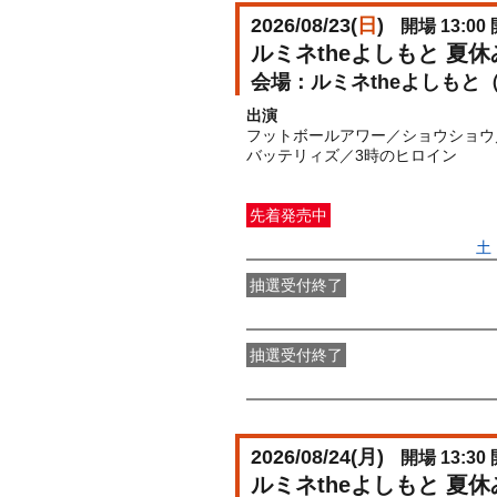
2026/08/23(
日
)
開場 13:00 
ルミネtheよしもと 夏
ルミネtheよしもと
出演
フットボールアワー／ショウショウ
バッテリィズ／3時のヒロイン
先着発売中
一般発売
受付期間：2026/06/27(
土
抽選受付終了
●FANY IDプレミアムメンバー抽選
抽選受付終了
FANY IDメンバー抽選先行
受付期間：2
2026/08/24(
月
)
開場 13:30 
ルミネtheよしもと 夏