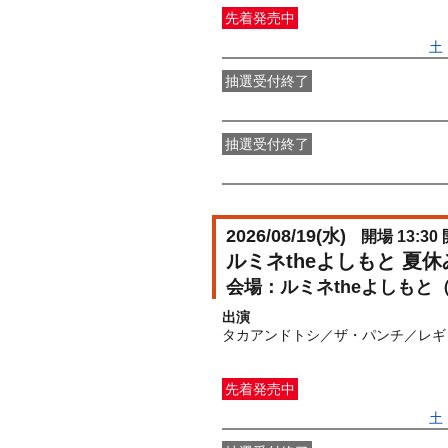
先着発売中
一般発売
受付期間：2026/06/27(
土
抽選受付終了
●FANY IDプレミアムメンバー抽選
抽選受付終了
FANY IDメンバー抽選先行
受付期間：2
2026/08/19(
水
)
開場 13:30 
ルミネtheよしもと 夏
ルミネtheよしもと
出演
タカアンドトシ／ザ・パンチ／レギ
先着発売中
一般発売
受付期間：2026/06/27(
土