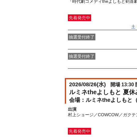
『時代劇コメディtheよしもと剣喜
先着発売中
一般発売
受付期間：2026/06/27(
土
抽選受付終了
●FANY IDプレミアムメンバー抽選
抽選受付終了
FANY IDメンバー抽選先行
受付期間：2
2026/08/26(
水
)
開場 13:30 
ルミネtheよしもと 夏
ルミネtheよしもと
出演
村上ショージ／COWCOW／ガク
先着発売中