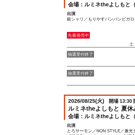
ルミネtheよしもと
出演
銀シャリ／もりやすバンバンビガロ
先着発売中
一般発売
受付期間：2026/06/27(
土
抽選受付終了
●FANY IDプレミアムメンバー抽選
抽選受付終了
FANY IDメンバー抽選先行
受付期間：2
2026/08/25(
火
)
開場 13:30 
ルミネtheよしもと 夏
ルミネtheよしもと
出演
とろサーモン／NON STYLE／