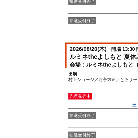
抽選受付終了
●FANY IDプレミアムメンバー抽選
抽選受付終了
FANY IDメンバー抽選先行
受付期間：2
2026/08/20(
木
)
開場 13:30 
ルミネtheよしもと 夏
ルミネtheよしもと
出演
村上ショージ／月亭方正／とろサー
先着発売中
一般発売
受付期間：2026/06/27(
土
抽選受付終了
●FANY IDプレミアムメンバー抽選
抽選受付終了