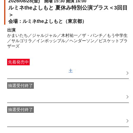
2026/08/28(
金
)
開場 15:30 開演 16:00
ルミネtheよしもと 夏休み特別公演プラス＜3回目
＞
ルミネtheよしもと（東京都）
出演
かまいたち／ジャルジャル／木村祐一／ザ・パンチ／もう中学生
／サルゴリラ／インポッシブル／ヘンダーソン／ビスケットブラ
ザーズ
先着発売中
一般発売
受付期間：2026/06/27(
土
) 10:00〜2026/08/28(
金
)
14:00
抽選受付終了
●FANY IDプレミアムメンバー抽選先行
受付期間：
2026/06/22(
月
) 11:00〜2026/06/24(
水
) 11:00
抽選受付終了
FANY IDメンバー抽選先行
受付期間：2026/06/22(
月
) 11:00〜
2026/06/24(
水
) 11:00