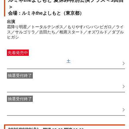
ルミネtheよしもと 夏休み特別公演プラス＜3回目
＞
ルミネtheよしもと（東京都）
出演
霜降り明星／トータルテンボス／もりやすバンバンビガロ／ライ
ス／サルゴリラ／吉田たち／相席スタート／オズワルド／ダブル
ヒガシ
先着発売中
一般発売
受付期間：2026/06/27(
土
) 10:00〜2026/08/21(
金
)
14:00
抽選受付終了
●FANY IDプレミアムメンバー抽選先行
受付期間：
2026/06/22(
月
) 11:00〜2026/06/24(
水
) 11:00
抽選受付終了
FANY IDメンバー抽選先行
受付期間：2026/06/22(
月
) 11:00〜
2026/06/24(
水
) 11:00