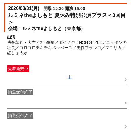
2026/08/31(
月
)
開場 15:30 開演 16:00
ルミネtheよしもと 夏休み特別公演プラス＜3回目
＞
ルミネtheよしもと（東京都）
出演
博多華丸・大吉／2丁拳銃／ダイノジ／NON STYLE／ニッポンの
社長／コロコロチキチキペッパーズ／男性ブランコ／マユリカ／
紅しょうが
先着発売中
一般発売
受付期間：2026/06/27(
土
) 10:00〜2026/08/31(
月
)
14:00
抽選受付終了
●FANY IDプレミアムメンバー抽選先行
受付期間：
2026/06/22(
月
) 11:00〜2026/06/24(
水
) 11:00
抽選受付終了
FANY IDメンバー抽選先行
受付期間：2026/06/22(
月
) 11:00〜
2026/06/24(
水
) 11:00