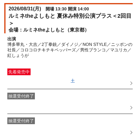
2026/08/31(
月
)
開場 13:30 開演 14:00
ルミネtheよしもと 夏休み特別公演プラス＜2回目
＞
ルミネtheよしもと（東京都）
出演
博多華丸・大吉／2丁拳銃／ダイノジ／NON STYLE／ニッポンの
社長／コロコロチキチキペッパーズ／男性ブランコ／マユリカ／
紅しょうが
先着発売中
一般発売
受付期間：2026/06/27(
土
) 10:00〜2026/08/31(
月
)
12:00
抽選受付終了
●FANY IDプレミアムメンバー抽選先行
受付期間：
2026/06/22(
月
) 11:00〜2026/06/24(
水
) 11:00
抽選受付終了
FANY IDメンバー抽選先行
受付期間：2026/06/22(
月
) 11:00〜
2026/06/24(
水
) 11:00