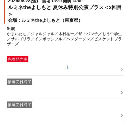
2026/08/28(
金
)
開場 13:30 開演 14:00
ルミネtheよしもと 夏休み特別公演プラス＜2回目
＞
ルミネtheよしもと（東京都）
出演
かまいたち／ジャルジャル／木村祐一／ザ・パンチ／もう中学生
／サルゴリラ／インポッシブル／ヘンダーソン／ビスケットブラ
ザーズ
先着発売中
一般発売
受付期間：2026/06/27(
土
) 10:00〜2026/08/28(
金
)
12:00
抽選受付終了
●FANY IDプレミアムメンバー抽選先行
受付期間：
2026/06/22(
月
) 11:00〜2026/06/24(
水
) 11:00
抽選受付終了
FANY IDメンバー抽選先行
受付期間：2026/06/22(
月
) 11:00〜
2026/06/24(
水
) 11:00