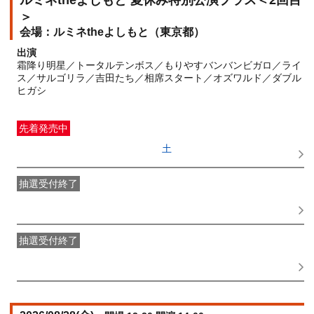
ルミネtheよしもと 夏休み特別公演プラス＜2回目
＞
ルミネtheよしもと（東京都）
出演
霜降り明星／トータルテンボス／もりやすバンバンビガロ／ライ
ス／サルゴリラ／吉田たち／相席スタート／オズワルド／ダブル
ヒガシ
先着発売中
一般発売
受付期間：2026/06/27(
土
) 10:00〜2026/08/21(
金
)
12:00
抽選受付終了
●FANY IDプレミアムメンバー抽選先行
受付期間：
2026/06/22(
月
) 11:00〜2026/06/24(
水
) 11:00
抽選受付終了
FANY IDメンバー抽選先行
受付期間：2026/06/22(
月
) 11:00〜
2026/06/24(
水
) 11:00