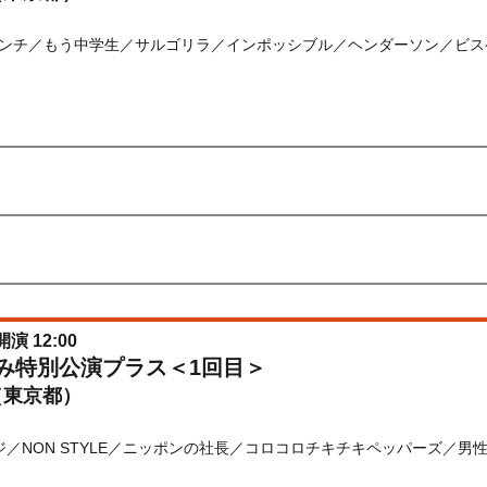
ンチ／もう中学生／サルゴリラ／インポッシブル／ヘンダーソン／ビス
) 10:00〜2026/08/28(
金
) 10:00
先行
受付期間：2026/06/22(
月
) 11:00〜2026/06/24(
水
) 11:00
026/06/22(
月
) 11:00〜2026/06/24(
水
) 11:00
開演 12:00
休み特別公演プラス＜1回目＞
（東京都）
／NON STYLE／ニッポンの社長／コロコロチキチキペッパーズ／男