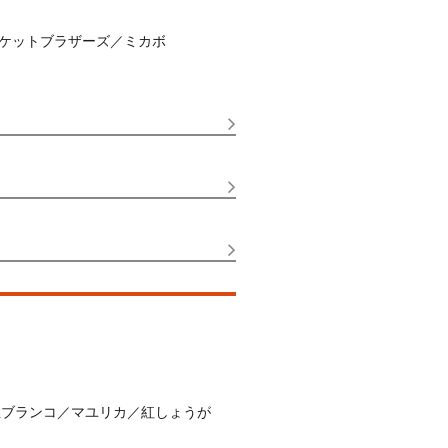
ケットブラザーズ／ミカボ
性ブランコ／マユリカ／紅しょうが