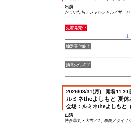
出演
かまいたち／ジャルジャル／ザ・パ
先着発売中
一般発売
受付期間：2026/06/27(
土
抽選受付終了
●FANY IDプレミアムメンバー抽選
抽選受付終了
FANY IDメンバー抽選先行
受付期間：2
2026/08/31(
月
)
開場 11:30 
ルミネtheよしもと 夏
ルミネtheよしもと
出演
博多華丸・大吉／2丁拳銃／ダイノジ