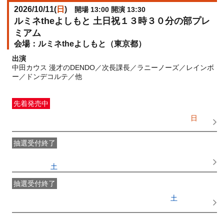
2026/10/11(
日
)
開場 13:00 開演 13:30
ルミネtheよしもと 土日祝１３時３０分の部プレ
ミアム
ルミネtheよしもと（東京都）
出演
中田カウス 漫才のDENDO／次長課長／ラニーノーズ／レインボ
ー／ドンデコルテ／他
先着発売中
一般発売
受付期間：2026/08/05(
水
) 10:00〜2026/10/11(
日
)
11:30
抽選受付終了
●FANY IDプレミアムメンバー抽選先行
受付期間：
2026/07/25(
土
) 11:00〜2026/07/28(
火
) 11:00
抽選受付終了
FANY IDメンバー抽選先行
受付期間：2026/07/25(
土
) 11:00〜
2026/07/28(
火
) 11:00