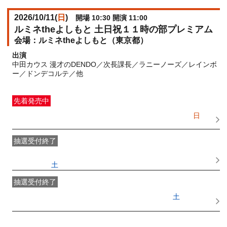
2026/10/11(
日
)
開場 10:30 開演 11:00
ルミネtheよしもと 土日祝１１時の部プレミアム
ルミネtheよしもと（東京都）
出演
中田カウス 漫才のDENDO／次長課長／ラニーノーズ／レインボ
ー／ドンデコルテ／他
先着発売中
一般発売
受付期間：2026/08/05(
水
) 10:00〜2026/10/11(
日
)
09:00
抽選受付終了
●FANY IDプレミアムメンバー抽選先行
受付期間：
2026/07/25(
土
) 11:00〜2026/07/28(
火
) 11:00
抽選受付終了
FANY IDメンバー抽選先行
受付期間：2026/07/25(
土
) 11:00〜
2026/07/28(
火
) 11:00