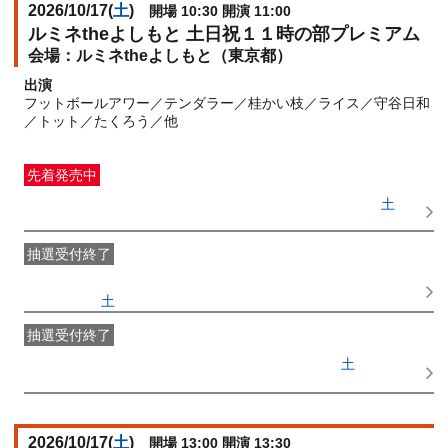
2026/10/17(
土
)
開場 10:30 開演 11:00
ルミネtheよしもと 土日祝１１時の部プレミアム
ルミネtheよしもと（東京都）
出演
フットボールアワー／テンダラー／桂かい枝／ライス／守谷日和
／トット／たくろう／他
先着発売中
一般発売
受付期間：2026/08/05(
水
) 10:00〜2026/10/17(
土
)
09:00
抽選受付終了
●FANY IDプレミアムメンバー抽選先行
受付期間：
2026/07/25(
土
) 11:00〜2026/07/28(
火
) 11:00
抽選受付終了
FANY IDメンバー抽選先行
受付期間：2026/07/25(
土
) 11:00〜
2026/07/28(
火
) 11:00
2026/10/17(
土
)
開場 13:00 開演 13:30