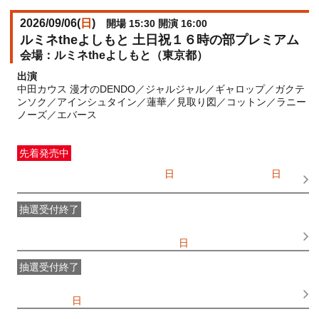
2026/09/06(
日
)
開場 15:30 開演 16:00
ルミネtheよしもと 土日祝１６時の部プレミアム
ルミネtheよしもと（東京都）
出演
中田カウス 漫才のDENDO／ジャルジャル／ギャロップ／ガクテ
ンソク／アインシュタイン／蓮華／見取り図／コットン／ラニー
ノーズ／エバース
先着発売中
一般発売
受付期間：2026/07/05(
日
) 10:00〜2026/09/06(
日
)
14:00
抽選受付終了
●FANY IDプレミアムメンバー抽選先行
受付期間：
2026/06/25(
木
) 11:00〜2026/06/28(
日
) 11:00
抽選受付終了
FANY IDメンバー抽選先行
受付期間：2026/06/25(
木
) 11:00〜
2026/06/28(
日
) 11:00