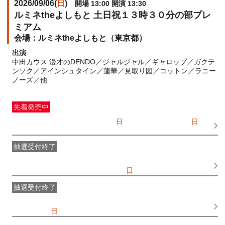
2026/09/06(
日
)
開場 13:00 開演 13:30
ルミネtheよしもと 土日祝１３時３０分の部プレ
ミアム
ルミネtheよしもと（東京都）
出演
中田カウス 漫才のDENDO／ジャルジャル／ギャロップ／ガクテ
ンソク／アインシュタイン／蓮華／見取り図／コットン／ラニー
ノーズ／他
先着発売中
一般発売
受付期間：2026/07/05(
日
) 10:00〜2026/09/06(
日
)
11:30
抽選受付終了
●FANY IDプレミアムメンバー抽選先行
受付期間：
2026/06/25(
木
) 11:00〜2026/06/28(
日
) 11:00
抽選受付終了
FANY IDメンバー抽選先行
受付期間：2026/06/25(
木
) 11:00〜
2026/06/28(
日
) 11:00