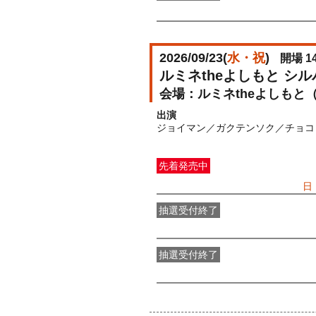
FANY IDメンバー抽選先行
受付期間：2
2026/09/23(
水・祝
)
開場 14
ルミネtheよしもと シ
ルミネtheよしもと
出演
ジョイマン／ガクテンソク／チョコ
先着発売中
一般発売
受付期間：2026/07/05(
日
抽選受付終了
●FANY IDプレミアムメンバー抽選
抽選受付終了
FANY IDメンバー抽選先行
受付期間：2