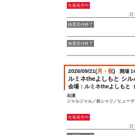
先着発売中
一般発売
受付期間：2026/07/05(
日
抽選受付終了
●FANY IDプレミアムメンバー抽選
抽選受付終了
FANY IDメンバー抽選先行
受付期間：2
2026/09/21(
月・祝
)
開場 14
ルミネtheよしもと シ
ルミネtheよしもと
出演
ジャルジャル／銀シャリ／ヒューマ
先着発売中
一般発売
受付期間：2026/07/05(
日