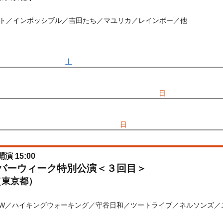
ト／インポッシブル／吉田たち／マユリカ／レインボー／他
) 10:00〜2026/09/19(
土
) 13:00
先行
受付期間：2026/06/25(
木
) 11:00〜2026/06/28(
日
) 11:00
026/06/25(
木
) 11:00〜2026/06/28(
日
) 11:00
開演 15:00
ルバーウィーク特別公演＜３回目＞
（東京都）
OW／ハイキングウォーキング／守谷日和／ツートライブ／ネルソンズ／