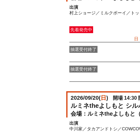
出演
村上ショージ／ミルクボーイ／トッ
先着発売中
一般発売
受付期間：2026/07/05(
日
抽選受付終了
●FANY IDプレミアムメンバー抽選
抽選受付終了
FANY IDメンバー抽選先行
受付期間：2
2026/09/20(
日
)
開場 14:30 
ルミネtheよしもと シ
ルミネtheよしもと
出演
中川家／タカアンドトシ／COWC