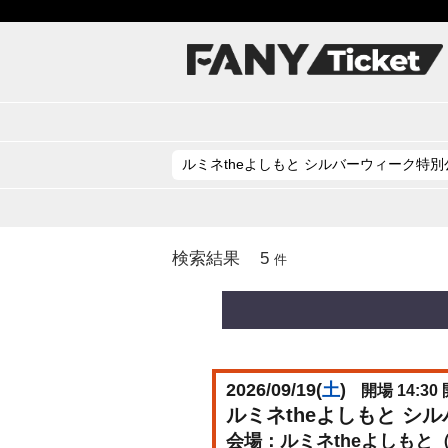
5
検索結果
件
2026/09/19(
土
)
開場 14:30 
ルミネtheよしもと シ
ルミネtheよしもと