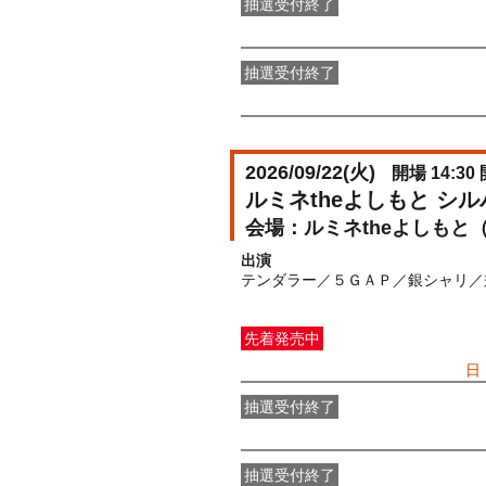
抽選受付終了
●FANY IDプレミアムメンバー抽選
抽選受付終了
FANY IDメンバー抽選先行
受付期間：2
2026/09/22(
火
)
開場 14:30 
ルミネtheよしもと シ
ルミネtheよしもと
出演
テンダラー／５ＧＡＰ／銀シャリ／
先着発売中
一般発売
受付期間：2026/07/05(
日
抽選受付終了
●FANY IDプレミアムメンバー抽選
抽選受付終了