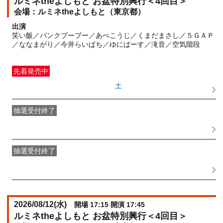
ルミネtheよしもと お盆特別興行＜4回目＞
ルミネtheよしもと（東京都）
出演
笑い飯／パンクブーブー／あべこうじ／くまだまさし／５ＧＡＰ
／ななまがり／今井らいぱち／ゆにばーす／滝音／空気階段
先着発売中
一般発売
受付期間：2026/06/27(
土
) 10:00〜2026/08/10(
月
)
15:45
抽選受付終了
●FANY IDプレミアムメンバー抽選先行
受付期間：
2026/06/22(
月
) 11:00〜2026/06/24(
水
) 11:00
抽選受付終了
FANY IDメンバー抽選先行
受付期間：2026/06/22(
月
) 11:00〜
2026/06/24(
水
) 11:00
2026/08/12(
水
)
開場 17:15 開演 17:45
ルミネtheよしもと お盆特別興行＜4回目＞