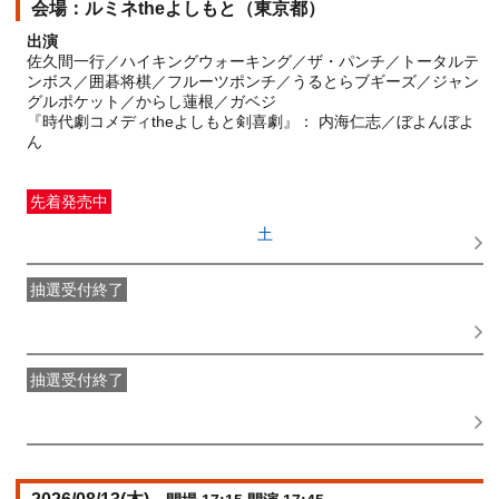
ルミネtheよしもと（東京都）
出演
佐久間一行／ハイキングウォーキング／ザ・パンチ／トータルテ
ンボス／囲碁将棋／フルーツポンチ／うるとらブギーズ／ジャン
グルポケット／からし蓮根／ガベジ
『時代劇コメディtheよしもと剣喜劇』： 内海仁志／ぼよんぼよ
ん
先着発売中
一般発売
受付期間：2026/06/27(
土
) 10:00〜2026/08/12(
水
)
15:45
抽選受付終了
●FANY IDプレミアムメンバー抽選先行
受付期間：
2026/06/22(
月
) 11:00〜2026/06/24(
水
) 11:00
抽選受付終了
FANY IDメンバー抽選先行
受付期間：2026/06/22(
月
) 11:00〜
2026/06/24(
水
) 11:00