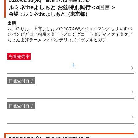
2026/08/13(
木
)
開場 17:15 開演 17:45
ルミネtheよしもと お盆特別興行＜4回目＞
ルミネtheよしもと（東京都）
出演
西川のりお・上方よしお／COWCOW／ジョイマン／もりやすバ
ンバンビガロ／相席スタート／ロングコートダディ／ダイタク／
ちょんまげラーメン／バッテリィズ／ダブルヒガシ
先着発売中
一般発売
受付期間：2026/06/27(
土
) 10:00〜2026/08/13(
木
)
15:45
抽選受付終了
●FANY IDプレミアムメンバー抽選先行
受付期間：
2026/06/22(
月
) 11:00〜2026/06/24(
水
) 11:00
抽選受付終了
FANY IDメンバー抽選先行
受付期間：2026/06/22(
月
) 11:00〜
2026/06/24(
水
) 11:00