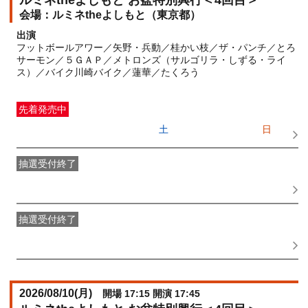
ルミネtheよしもと お盆特別興行＜4回目＞
ルミネtheよしもと（東京都）
出演
フットボールアワー／矢野・兵動／桂かい枝／ザ・パンチ／とろ
サーモン／５ＧＡＰ／メトロンズ（サルゴリラ・しずる・ライ
ス）／バイク川崎バイク／蓮華／たくろう
先着発売中
一般発売
受付期間：2026/06/27(
土
) 10:00〜2026/08/09(
日
)
15:45
抽選受付終了
●FANY IDプレミアムメンバー抽選先行
受付期間：
2026/06/22(
月
) 11:00〜2026/06/24(
水
) 11:00
抽選受付終了
FANY IDメンバー抽選先行
受付期間：2026/06/22(
月
) 11:00〜
2026/06/24(
水
) 11:00
2026/08/10(
月
)
開場 17:15 開演 17:45