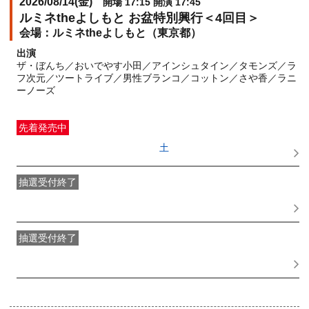
2026/08/14(
金
)
開場 17:15 開演 17:45
ルミネtheよしもと お盆特別興行＜4回目＞
ルミネtheよしもと（東京都）
出演
ザ・ぼんち／おいでやす小田／アインシュタイン／タモンズ／ラ
フ次元／ツートライブ／男性ブランコ／コットン／さや香／ラニ
ーノーズ
先着発売中
一般発売
受付期間：2026/06/27(
土
) 10:00〜2026/08/14(
金
)
15:45
抽選受付終了
●FANY IDプレミアムメンバー抽選先行
受付期間：
2026/06/22(
月
) 11:00〜2026/06/24(
水
) 11:00
抽選受付終了
FANY IDメンバー抽選先行
受付期間：2026/06/22(
月
) 11:00〜
2026/06/24(
水
) 11:00