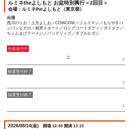
ルミネtheよしもと お盆特別興行＜2回目＞
ルミネtheよしもと（東京都）
出演
西川のりお・上方よしお／COWCOW／ジョイマン／もりやすバ
ンバンビガロ／相席スタート／ロングコートダディ／ダイタク／
ちょんまげラーメン／バッテリィズ／ダブルヒガシ
先着発売中
一般発売
受付期間：2026/06/27(
土
) 10:00〜2026/08/13(
木
)
11:15
抽選受付終了
●FANY IDプレミアムメンバー抽選先行
受付期間：
2026/06/22(
月
) 11:00〜2026/06/24(
水
) 11:00
抽選受付終了
FANY IDメンバー抽選先行
受付期間：2026/06/22(
月
) 11:00〜
2026/06/24(
水
) 11:00
2026/08/14(
金
)
開場 12:45 開演 13:15