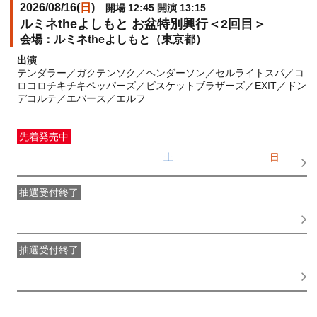
2026/08/16(
日
)
開場 12:45 開演 13:15
ルミネtheよしもと お盆特別興行＜2回目＞
ルミネtheよしもと（東京都）
出演
テンダラー／ガクテンソク／ヘンダーソン／セルライトスパ／コ
ロコロチキチキペッパーズ／ビスケットブラザーズ／EXIT／ドン
デコルテ／エバース／エルフ
先着発売中
一般発売
受付期間：2026/06/27(
土
) 10:00〜2026/08/16(
日
)
11:15
抽選受付終了
●FANY IDプレミアムメンバー抽選先行
受付期間：
2026/06/22(
月
) 11:00〜2026/06/24(
水
) 11:00
抽選受付終了
FANY IDメンバー抽選先行
受付期間：2026/06/22(
月
) 11:00〜
2026/06/24(
水
) 11:00