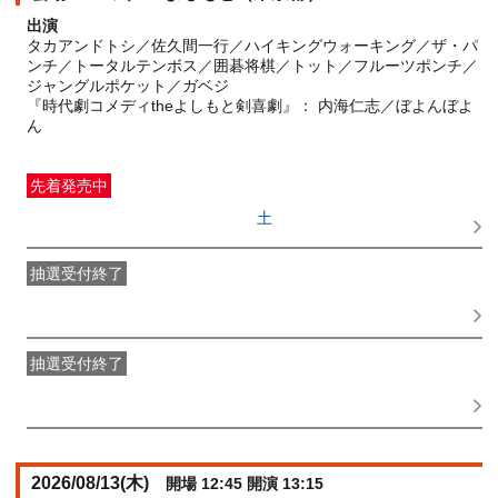
出演
タカアンドトシ／佐久間一行／ハイキングウォーキング／ザ・パ
ンチ／トータルテンボス／囲碁将棋／トット／フルーツポンチ／
ジャングルポケット／ガベジ
『時代劇コメディtheよしもと剣喜劇』： 内海仁志／ぼよんぼよ
ん
先着発売中
一般発売
受付期間：2026/06/27(
土
) 10:00〜2026/08/12(
水
)
11:15
抽選受付終了
●FANY IDプレミアムメンバー抽選先行
受付期間：
2026/06/22(
月
) 11:00〜2026/06/24(
水
) 11:00
抽選受付終了
FANY IDメンバー抽選先行
受付期間：2026/06/22(
月
) 11:00〜
2026/06/24(
水
) 11:00
2026/08/13(
木
)
開場 12:45 開演 13:15