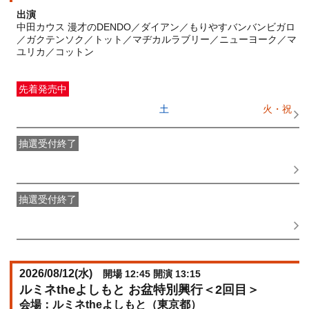
出演
中田カウス 漫才のDENDO／ダイアン／もりやすバンバンビガロ
／ガクテンソク／トット／マヂカルラブリー／ニューヨーク／マ
ユリカ／コットン
先着発売中
一般発売
受付期間：2026/06/27(
土
) 10:00〜2026/08/11(
火・祝
)
11:15
抽選受付終了
●FANY IDプレミアムメンバー抽選先行
受付期間：
2026/06/22(
月
) 11:00〜2026/06/24(
水
) 11:00
抽選受付終了
FANY IDメンバー抽選先行
受付期間：2026/06/22(
月
) 11:00〜
2026/06/24(
水
) 11:00
2026/08/12(
水
)
開場 12:45 開演 13:15
ルミネtheよしもと お盆特別興行＜2回目＞
ルミネtheよしもと（東京都）