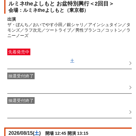
ルミネtheよしもと お盆特別興行＜2回目＞
ルミネtheよしもと（東京都）
出演
ザ・ぼんち／おいでやす小田／銀シャリ／アインシュタイン／タ
モンズ／ラフ次元／ツートライブ／男性ブランコ／コットン／ラ
ニーノーズ
先着発売中
一般発売
受付期間：2026/06/27(
土
) 10:00〜2026/08/14(
金
)
11:15
抽選受付終了
●FANY IDプレミアムメンバー抽選先行
受付期間：
2026/06/22(
月
) 11:00〜2026/06/24(
水
) 11:00
抽選受付終了
FANY IDメンバー抽選先行
受付期間：2026/06/22(
月
) 11:00〜
2026/06/24(
水
) 11:00
2026/08/15(
土
)
開場 12:45 開演 13:15