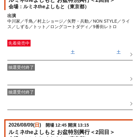
ルミネtheよしもと お盆特別興行＜2回目＞
ルミネtheよしもと（東京都）
出演
中川家／千鳥／村上ショージ／矢野・兵動／NON STYLE／ライ
ス／しずる／トット／ロングコートダディ／9番街レトロ
先着発売中
一般発売
受付期間：2026/06/27(
土
) 10:00〜2026/08/08(
土
)
11:15
抽選受付終了
●FANY IDプレミアムメンバー抽選先行
受付期間：
2026/06/22(
月
) 11:00〜2026/06/24(
水
) 11:00
抽選受付終了
FANY IDメンバー抽選先行
受付期間：2026/06/22(
月
) 11:00〜
2026/06/24(
水
) 11:00
2026/08/09(
日
)
開場 12:45 開演 13:15
ルミネtheよしもと お盆特別興行＜2回目＞