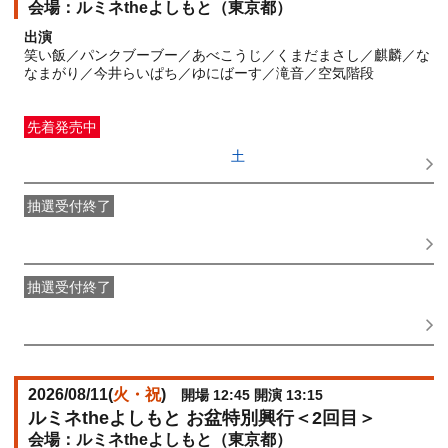
ルミネtheよしもと（東京都）
出演
笑い飯／パンクブーブー／あべこうじ／くまだまさし／麒麟／な
なまがり／今井らいぱち／ゆにばーす／滝音／空気階段
先着発売中
一般発売
受付期間：2026/06/27(
土
) 10:00〜2026/08/10(
月
)
11:15
抽選受付終了
●FANY IDプレミアムメンバー抽選先行
受付期間：
2026/06/22(
月
) 11:00〜2026/06/24(
水
) 11:00
抽選受付終了
FANY IDメンバー抽選先行
受付期間：2026/06/22(
月
) 11:00〜
2026/06/24(
水
) 11:00
2026/08/11(
火・祝
)
開場 12:45 開演 13:15
ルミネtheよしもと お盆特別興行＜2回目＞
ルミネtheよしもと（東京都）