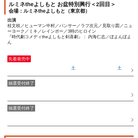
ルミネtheよしもと お盆特別興行＜2回目＞
ルミネtheよしもと（東京都）
出演
桂文枝／ヒューマン中村／パンサー／ラフ次元／見取り図／ニュ
ーヨーク／ミキ／レインボー／3時のヒロイン
『時代劇コメディtheよしもと剣喜劇』： 内海仁志／ぼよんぼよ
ん
先着発売中
一般発売
受付期間：2026/06/27(
土
) 10:00〜2026/08/15(
土
)
11:15
抽選受付終了
●FANY IDプレミアムメンバー抽選先行
受付期間：
2026/06/22(
月
) 11:00〜2026/06/24(
水
) 11:00
抽選受付終了
FANY IDメンバー抽選先行
受付期間：2026/06/22(
月
) 11:00〜
2026/06/24(
水
) 11:00