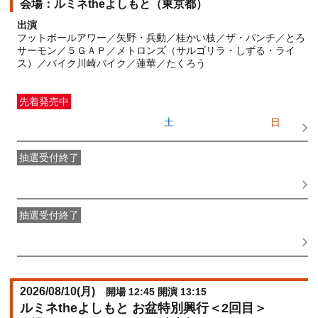
ルミネtheよしもと（東京都）
出演
フットボールアワー／矢野・兵動／桂かい枝／ザ・パンチ／とろ
サーモン／５ＧＡＰ／メトロンズ（サルゴリラ・しずる・ライ
ス）／バイク川崎バイク／蓮華／たくろう
先着発売中
一般発売
受付期間：2026/06/27(
土
) 10:00〜2026/08/09(
日
)
11:15
抽選受付終了
●FANY IDプレミアムメンバー抽選先行
受付期間：
2026/06/22(
月
) 11:00〜2026/06/24(
水
) 11:00
抽選受付終了
FANY IDメンバー抽選先行
受付期間：2026/06/22(
月
) 11:00〜
2026/06/24(
水
) 11:00
2026/08/10(
月
)
開場 12:45 開演 13:15
ルミネtheよしもと お盆特別興行＜2回目＞