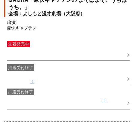
GAORA「豪快キャプテンの よそはよそ、うちは
うち。」
よしもと漫才劇場（大阪府）
出演
豪快キャプテン
先着発売中
一般発売
受付期間：2026/08/05(
水
) 10:00〜2026/09/29(
火
)
17:00
抽選受付終了
●FANY IDプレミアムメンバー抽選先行
受付期間：
2026/07/25(
土
) 11:00〜2026/07/28(
火
) 11:00
抽選受付終了
FANY IDメンバー抽選先行
受付期間：2026/07/25(
土
) 11:00〜
2026/07/28(
火
) 11:00