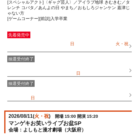
[スペシャルアクト]〈ギャグ芸人〉／アイラブ地球 きむきむ／タ
レンチ コバタ／あんよの日 やまち／おもしろジャンケン 嘉津じ
ゃない方
[ゲームコーナー][前説]入学卒業
先着発売中
一般発売
受付期間：2026/07/05(
日
) 10:00〜2026/08/11(
火・祝
)
10:40
抽選受付終了
●FANY IDプレミアムメンバー抽選先行
受付期間：
2026/06/25(
木
) 11:00〜2026/06/28(
日
) 11:00
抽選受付終了
FANY IDメンバー抽選先行
受付期間：2026/06/25(
木
) 11:00〜
2026/06/28(
日
) 11:00
2026/08/11(
火・祝
)
開場 15:00 開演 15:20
マンゲキお笑いライブお盆SP
よしもと漫才劇場（大阪府）