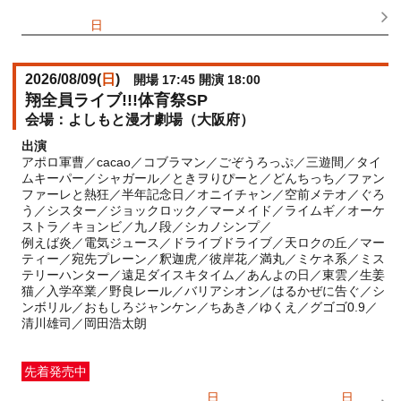
FANY IDメンバー抽選先行
受付期間：2026/06/25(
木
) 11:00〜
2026/06/28(
日
) 11:00
2026/08/09(
日
)
開場 17:45 開演 18:00
翔全員ライブ!!!体育祭SP
よしもと漫才劇場（大阪府）
出演
アポロ軍曹／cacao／コブラマン／ごぞうろっぷ／三遊間／タイ
ムキーパー／シャガール／ときヲりぴーと／どんちっち／ファン
ファーレと熱狂／半年記念日／オニイチャン／空前メテオ／ぐろ
う／シスター／ジョックロック／マーメイド／ライムギ／オーケ
ストラ／キョンビ／九ノ段／シカノシンプ／
例えば炎／電気ジュース／ドライブドライブ／天ロクの丘／マー
ティー／宛先プレーン／釈迦虎／彼岸花／満丸／ミケネ系／ミス
テリーハンター／遠足ダイスキタイム／あんよの日／東雲／生姜
猫／入学卒業／野良レール／バリアシオン／はるかぜに告ぐ／シ
ンボリル／おもしろジャンケン／ちあき／ゆくえ／グゴゴ0.9／
清川雄司／岡田浩太朗
先着発売中
一般発売
受付期間：2026/07/05(
日
) 10:00〜2026/08/09(
日
)