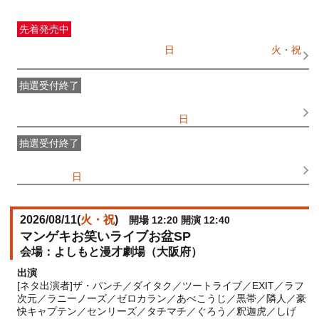
先着発売中
一般発売
受付期間：2026/07/05(
日
) 10:00〜2026/08/11(
火・祝
)
08:00
抽選受付終了
●FANY IDプレミアムメンバー抽選先行
受付期間：
2026/06/25(
木
) 11:00〜2026/06/28(
日
) 11:00
抽選受付終了
FANY IDメンバー抽選先行
受付期間：2026/06/25(
木
) 11:00〜
2026/06/28(
日
) 11:00
2026/08/11(
火・祝
)
開場 12:20 開演 12:40
マンゲキお笑いライブお盆SP
よしもと漫才劇場（大阪府）
出演
[ネタ出演者]ザ・パンチ／ダイタク／ツートライブ／EXIT／ラフ
次元／ラニーノーズ／ゼロカラン／あべこうじ／黒帯／隣人／豪
快キャプテン／センリーズ／タチマチ／ぐろう／釈迦虎／しげ