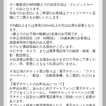
※一般販売のWEB購入での決済方法は「クレジットカー
ド」のみとなります。
現金でのお支払いをご希望のお客様はファミリーマート店
舗にてご購入をお願いいたします。
※5歳以上または身長110cm以上の方はお席が必要となり
ます。
（膝上でのお子様の観劇は1名様のみ可能です。）
※本公演④回目（19：00開演）：16歳未満のお客様は、
保護者同伴の場合のみ入場可。
※テレビ番組収録が入る場合がございます。
※ビデオ・カメラ、または携帯電話等での録音・録画・撮
影・配信禁止。
※出演者は変更になる場合がありますので予めご了承くだ
さい。尚、変更にともなう払戻は行いません。
※当公演のチケット受け取りは「電子チケット」「ファミ
リーマート」「配送」「自動発券機」をご選択いただけま
す。
【電子チケットのお申込みについて】
お申込み前に、あらかじめスマートフォンに電子チケット
アプリをインストールし、FANYチケットマイページの電
子チケット設定から携帯電話番号をご登録いただく必要が
あります。
タブレット端末は推奨環境外となり、電子チケットの表示