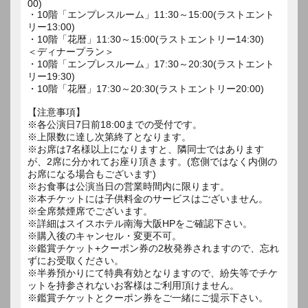
00)
・10階「エンプレスルーム」11:30～15:00(ラストエント
リー13:00)
・10階「花暦」11:30～15:00(ラストエントリー14:30)
＜ディナープラン＞
・10階「エンプレスルーム」17:30～20:30(ラストエント
リー19:30)
・10階「花暦」17:30～20:30(ラストエントリー20:00)
【注意事項】
※各公演日7日前18:00までの受付です。
※上限数に達し次第終了となります。
※お席は7名様以上になりますと、隣同士ではあります
が、2席に分かれてお座り頂きます。(窓側ではなく内側の
お席になる場合もございます)
※お食事は公演当日の営業時間内に限ります。
※本チケットには子供料金のサービスはございません。
※全席禁煙席でございます。
※詳細はスイスホテル南海大阪HPをご確認下さい。
※購入後のキャンセル・変更不可。
※鑑賞チケット+クーポン券の2枚発券されますので、忘れ
ずにお受取ください。
※半券預かりにて特典有効となりますので、紛失等でチケ
ットを持参されないお客様はご利用頂けません。
※鑑賞チケットとクーポン券をご一緒にご提示下さい。