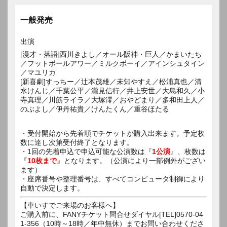
一般発売
出演
[漫才・落語]西川きよし／オール阪神・巨人／かまいたち
／フットボールアワー／ミルクボーイ／アインシュタイン
／マユリカ
[新喜劇]すっちー／辻本茂雄／未知やすえ／松浦真也／清
水けんじ／千葉公平／瀧見信行／井上安世／大島和久／小
寺真理／川筋ライラ／大塚澪／おやどまり／多和田上人／
のぶよし／伊丹祐貴／けんたくん／重谷ほたる
・受付開始から先着順でチケットが購入出来ます。予定枚
数に達し次第受付終了となります。
・1回の先着申込で申込可能な公演数は『
1公演
』、枚数は
『
10枚まで
』となります。（公演により一部例外がござい
ます）
・座席番号や整理番号は、すべてコンピュータ制御により
自動で決定します。
【車いすでご来場のお客様へ】
ご購入前に、FANYチケット問合せダイヤル[TEL]0570-04
1-356（10時～18時／年中無休）までお問い合わせくださ