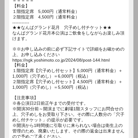
＝＝＝＝＝
【料金】
１階指定席 5,000円（通常料金）
２階指定席 4,500円（通常料金）
-----------
★★なんばグランド花月 穴子めし付チケット★★
なんばグランド花月本公演はご飲食をしながらお楽しみ頂
けます。
※※お申し込みの前に必ず下記サイトで詳細をお確かめの
上、お申し込みください
https://ngk.yoshimoto.co.jp/2024/08/post-144.html
【料金】
１階指定席【穴子めし付セット】5,000円（通常料金）＋
1,000円（穴子めし）＝6,000円（税込）
２階指定席【穴子めし付セット】4,500円（通常料金）＋
1,000円（穴子めし）＝5,500円（税込）
【注意事項】
※各公演日2日前正午までの受付です。
※開演30分前～開演までに劇場1階スタッフにお問合せの
上、穴子めしをお受取り下さい。その際に人数分の「穴子
めし付チケット」の提示が必要です。
※開演から1時間後に引取りに来られない場合は衛生上の
管理のため、廃棄いたします。その際の返金は出来ません
ので予めご了承ください。