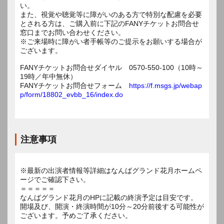
い。
また、視覚や聴覚等に障がいのある方で特別な配慮を必要
とされる方は、ご購入前に下記のFANYチケットお問合せ
窓口までお問い合わせください。
※ご来場時に障がい者手帳等のご提示をお願いする場合が
ございます。
FANYチケットお問合せダイヤル 0570-550-100（10時～
19時／年中無休）
FANYチケットお問合せフォーム
https://f.msgs.jp/webap
p/form/18802_evbb_16/index.do
注意事項
※最新の出演者情報等詳細はなんばグランド花月ホームペ
ージでご確認下さい。
＝＝＝＝＝
なんばグランド花月のHPに記載の終演予定は目安です。
開場及び、開演・終演時間が10分～20分前後する可能性が
ございます。予めご了承ください。