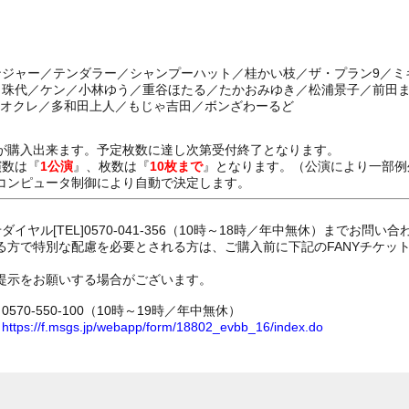
センジャー／テンダラー／シャンプーハット／桂かい枝／ザ・プラン9／ミ
島田珠代／ケン／小林ゆう／重谷ほたる／たかおみゆき／松浦景子／前田
.オクレ／多和田上人／もじゃ吉田／ボンざわーるど
が購入出来ます。予定枚数に達し次第受付終了となります。
演数は『
1公演
』、枚数は『
10枚まで
』となります。（公演により一部例
コンピュータ制御により自動で決定します。
イヤル[TEL]0570-041-356（10時～18時／年中無休）までお問い
る方で特別な配慮を必要とされる方は、ご購入前に下記のFANYチケッ
提示をお願いする場合がございます。
70-550-100（10時～19時／年中無休）
ム
https://f.msgs.jp/webapp/form/18802_evbb_16/index.do