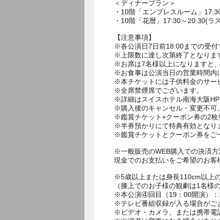
＜ディナープラン＞
・10階「エンプレスルーム」17:30～
・10階「花暦」17:30～20:30(ラ
【注意事項】
※各公演日7日前18:00までの受
※上限数に達し次第終了となりま
※お席は7名様以上になりますと
※お食事は公演当日の営業時間内
※本チケットには子供料金のサー
※全席禁煙席でございます。
※詳細はスイスホテル南海大阪H
※購入後のキャンセル・変更不可
※鑑賞チケット+クーポン券の2
※半券預かりにて特典有効となり
※鑑賞チケットとクーポン券をご
※一般販売のWEB購入での決済
現金でのお支払いをご希望のお客
※5歳以上または身長110cm以
（膝上でのお子様の観劇は1名様
※本公演④回目（19：00開演）
※テレビ番組収録が入る場合がご
※ビデオ・カメラ、または携帯電