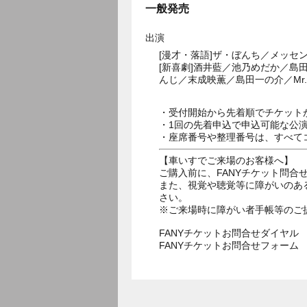
一般発売
出演
[漫才・落語]ザ・ぼんち／メッ
[新喜劇]酒井藍／池乃めだか／
んじ／末成映薫／島田一の介／Mr
・受付開始から先着順でチケット
・1回の先着申込で申込可能な公
・座席番号や整理番号は、すべて
【車いすでご来場のお客様へ】
ご購入前に、FANYチケット問合せダ
また、視覚や聴覚等に障がいのあ
さい。
※ご来場時に障がい者手帳等のご
FANYチケットお問合せダイヤル 05
FANYチケットお問合せフォー