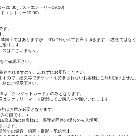
20:30(ラストエントリー19:30)
ストエントリー20:00)
付です。
す。
、隣同士ではありますが、2席に分かれてお座り頂きます。(窓側ではなく
に限ります。
ビスはございません。
Pをご確認下さい。
。
枚発券されますので、忘れずにお受取ください。
ますので、紛失等でチケットを持参されないお客様はご利用頂けません
一緒にご提示下さい。
方法は「クレジットカード」のみとなります。
様はファミリーマート店舗にてご購入をお願いいたします。
上の方はお席が必要となります。
のみ可能です。）
：16歳未満のお客様は、保護者同伴の場合のみ入場可。
ざいます。
話等での録音・録画・撮影・配信禁止。