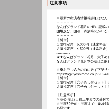
注意事項
※最新の出演者情報等詳細はなん
＝＝＝＝＝
なんばグランド花月のHPに記載
開場及び、開演・終演時間が10分
＝＝＝＝＝
【料金】
１階指定席 5,000円（通常料金
２階指定席 4,500円（通常料金
-----------
★★なんばグランド花月 穴子め
なんばグランド花月本公演はご飲
※※お申し込みの前に必ず下記サ
https://ngk.yoshimoto.co.jp/2024/
【料金】
１階指定席【穴子めし付セット】5,0
２階指定席【穴子めし付セット】4,5
【注意事項】
※各公演日2日前正午までの受付
※開演30分前～開演までに劇場
必要です。