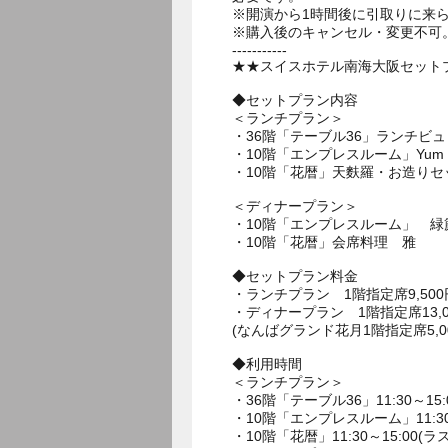
※開演から1時間後に引取りに来
※購入後のキャンセル・変更不可
-----------
★★スイスホテル南海大阪セットプ
◆セットプラン内容
＜ランチプラン＞
・36階「テーブル36」ランチビ
・10階「エンプレスルーム」Yum Ch
・10階「花暦」天麩羅・お造りセ
＜ディナープラン＞
・10階「エンプレスルーム」 緑
・10階「花暦」会席料理 雅
◆セットプラン料金
・ランチプラン 1階指定席9,500
・ディナープラン 1階指定席13,00
(なんばグランド花月1階指定席5,
◆利用時間
＜ランチプラン＞
・36階「テーブル36」11:30～15:
・10階「エンプレスルーム」11:30～
・10階「花暦」11:30～15:00(ラ