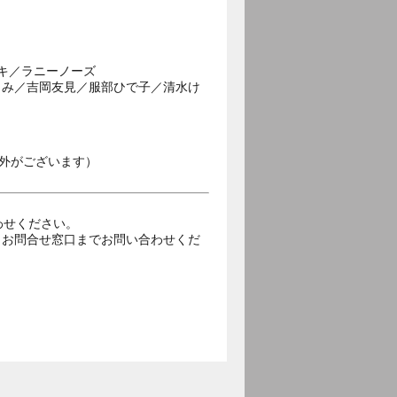
キ／ラニーノーズ
まみ／吉岡友見／服部ひで子／清水け
外がございます）
合わせください。
トお問合せ窓口までお問い合わせくだ