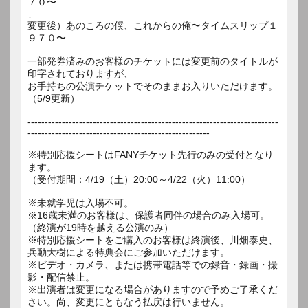
７０〜
↓
変更後）あのころの僕、これからの俺〜タイムスリップ１
９７０〜
一部発券済みのお客様のチケットには変更前のタイトルが
印字されておりますが、
お手持ちの公演チケットでそのままお入りいただけます。
（5/9更新）
-------------------------------------------------------------------------
-----------------------------------------------------
※特別応援シートはFANYチケット先行のみの受付となり
ます。
（受付期間：4/19（土）20:00～4/22（火）11:00）
※未就学児は入場不可。
※16歳未満のお客様は、保護者同伴の場合のみ入場可。
（終演が19時を越える公演のみ）
※特別応援シートをご購入のお客様は終演後、川畑泰史、
兵動大樹による特典会にご参加いただけます。
※ビデオ・カメラ、または携帯電話等での録音・録画・撮
影・配信禁止。
※出演者は変更になる場合がありますので予めご了承くだ
さい。尚、変更にともなう払戻は行いません。