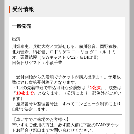
受付情報
一般発売
出演
川畑泰史、兵動大樹／大湖せしる、前川歌音、岡野衣桜、
北乃颯希、納谷健、ロドリゲス コエリョ ダニエル トミ
オ、栗野結惺（※Wキャスト 6/12・6/14出演）
日替わりゲスト：小籔千豊
・受付開始から先着順でチケットが購入出来ます。予定枚
数に達し次第受付終了となります。
・1回の先着申込で申込可能な公演数は『
1公演
』、枚数は
『
10枚まで
』となります。（公演により一部例外がござい
ます）
・座席番号や整理番号は、すべてコンピュータ制御により
自動で決定します。
【車いすでご来場のお客様へ】
車いすをご使用の方は、必ず購入前に下記のFANYチケッ
トお問合せ窓口までお問い合わせください。