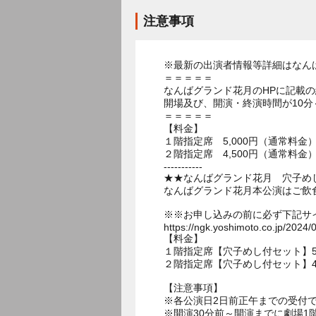
注意事項
※最新の出演者情報等詳細はなん
＝＝＝＝＝
なんばグランド花月のHPに記載
開場及び、開演・終演時間が10分
＝＝＝＝＝
【料金】
１階指定席 5,000円（通常料金
２階指定席 4,500円（通常料金
-----------
★★なんばグランド花月 穴子め
なんばグランド花月本公演はご飲
※※お申し込みの前に必ず下記サ
https://ngk.yoshimoto.co.jp/2024/
【料金】
１階指定席【穴子めし付セット】5,0
２階指定席【穴子めし付セット】4,5
【注意事項】
※各公演日2日前正午までの受付
※開演30分前～開演までに劇場