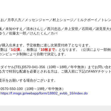
よしお／月亭八方／メッセンジャー／村上ショージ／ミルクボーイ／トレ
成映薫／未知やすえ／清水けんじ／西川忠志／井上安世／石田靖／諸見里
ゆう／佐藤太一郎／けんたくん／カバ
が購入出来ます。予定枚数に達し次第受付終了となります。
演数は『
1公演
』、枚数は『
10枚まで
』となります。（公演により一部例
コンピュータ制御により自動で決定します。
イヤル[TEL]0570-041-356（10時～18時／年中無休）までお問い
る方で特別な配慮を必要とされる方は、ご購入前に下記のFANYチケッ
提示をお願いする場合がございます。
70-550-100（10時～19時／年中無休）
ム
https://f.msgs.jp/webapp/form/18802_evbb_16/index.do