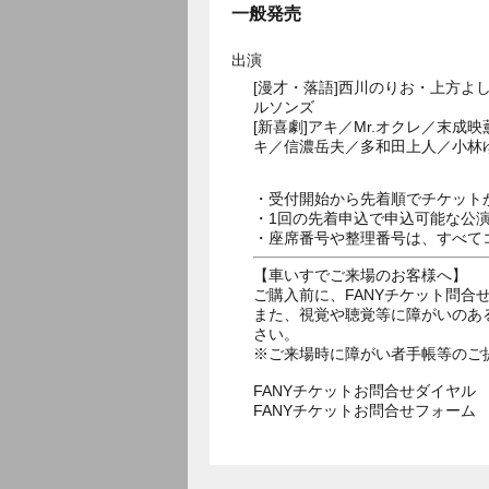
一般発売
出演
[漫才・落語]西川のりお・上方
ルソンズ
[新喜劇]アキ／Mr.オクレ／末
キ／信濃岳夫／多和田上人／小林
・受付開始から先着順でチケット
・1回の先着申込で申込可能な公
・座席番号や整理番号は、すべて
【車いすでご来場のお客様へ】
ご購入前に、FANYチケット問合せダ
また、視覚や聴覚等に障がいのあ
さい。
※ご来場時に障がい者手帳等のご
FANYチケットお問合せダイヤル 05
FANYチケットお問合せフォー