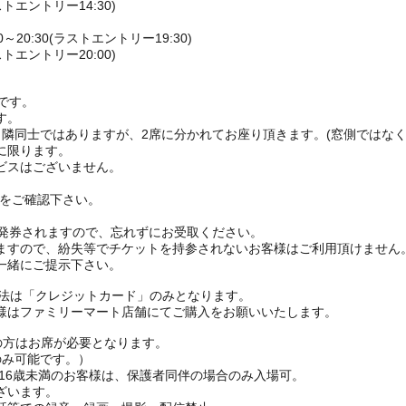
ストエントリー14:30)
20:30(ラストエントリー19:30)
ストエントリー20:00)
付です。
す。
、隣同士ではありますが、2席に分かれてお座り頂きます。(窓側ではなく
に限ります。
ビスはございません。
Pをご確認下さい。
。
枚発券されますので、忘れずにお受取ください。
ますので、紛失等でチケットを持参されないお客様はご利用頂けません
一緒にご提示下さい。
方法は「クレジットカード」のみとなります。
様はファミリーマート店舗にてご購入をお願いいたします。
上の方はお席が必要となります。
のみ可能です。）
：16歳未満のお客様は、保護者同伴の場合のみ入場可。
ざいます。