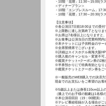
・10階「花暦」11:30～15:00(ラ
＜ディナープラン＞
・10階「エンプレスルーム」17:30～
・10階「花暦」17:30～20:30(ラ
【注意事項】
※各公演日7日前18:00までの受
※上限数に達し次第終了となりま
※お席は7名様以上になりますと
※お食事は公演当日の営業時間内
※本チケットには子供料金のサー
※全席禁煙席でございます。
※詳細はスイスホテル南海大阪H
※購入後のキャンセル・変更不可
※鑑賞チケット+クーポン券の2
※半券預かりにて特典有効となり
※鑑賞チケットとクーポン券をご
※一般販売のWEB購入での決済
現金でのお支払いをご希望のお客
※5歳以上または身長110cm以
（膝上でのお子様の観劇は1名様
※本公演④回目（19：00開演）
※テレビ番組収録が入る場合がご