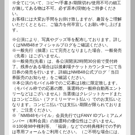
※全てについて、コピー/手書き/期限切れ/使用不可の細工
が施してある物は不可。必ず原本(現物)をご持参くださ
い。
お客様には大変お手間をお掛け致しますが、趣旨をご理解
いただくとともに、ご協力を何卒宜しくお願い申し上げま
す。
※公演により、写真やグッズ等を配布しております。詳し
くはNMB48オフィシャルブログをご確認ください。
※一般先行（抽選）にて完売となりました場合、一般発売
（先着）はございません。
※一般発売(先着）は、各公演開演2時間30分前で受付終
了。残券がある場合は以後劇場チケットカウンターにて当
日券の発売を行います。詳細はNMB48公式ブログ「当日
券販売のお知らせ」をご確認ください。
※本公演のモバイル枠でのご応募は1枚に限定致します。
（モバイル枠での応募の際、落選時の一般枠自動再エント
リーなどはございません）当選後はクレジットカードまた
はコンビニ払い（ファミリーマート払い）でのお支払いと
なります。コンビニ払いでは支払い期限が限られておりま
す、ご注意ください。
※「NMB48モバイル」会員先行ではFANY IDプレミアムメ
ンバー（有料会員）の抽選時の優位性はございません。
※100発98中権利等、「福袋」などでの特典権利での予約
は専用フォームをご利用ください。（ご不明な場合には、