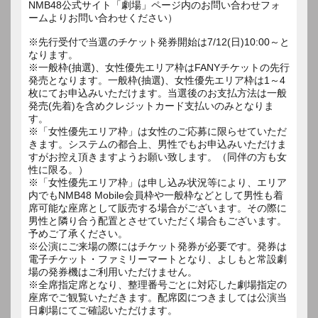
NMB48公式サイト「劇場」ページ内のお問い合わせフォ
ームよりお問い合わせください）
※先行受付で当選のチケット発券開始は7/12(日)10:00～と
なります。
※一般枠(抽選)、女性優先エリア枠はFANYチケットの先行
発売となります。一般枠(抽選)、女性優先エリア枠は1～4
枚にてお申込みいただけます。当選後のお支払方法は一般
発売(先着)を含めクレジットカード支払いのみとなりま
す。
※「女性優先エリア枠」は女性のご応募に限らせていただ
きます。システムの都合上、男性でもお申込みいただけま
すがお控え頂きますようお願い致します。（同伴の方も女
性に限る。）
※「女性優先エリア枠」は申し込み状況等により、エリア
内でもNMB48 Mobile会員枠や一般枠などとして男性も着
席可能な座席として販売する場合がございます。その際に
男性と隣り合う配置とさせていただく場合もございます。
予めご了承ください。
※公演にご来場の際にはチケット発券が必要です。発券は
電子チケット・ファミリーマートとなり、よしもと常設劇
場の発券機はご利用いただけません。
※全席指定席となり、整理番号ごとに対応した劇場指定の
座席でご観覧いただきます。配席図につきましては公演当
日劇場にてご確認いただけます。