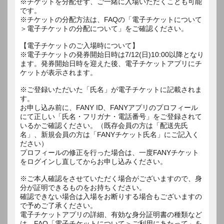
※チケットを分配せず、ご一緒に入場いただくことも可能
です。
※チケットの分配方法は、FAQの「電子チケットについて
＞電子チケットの分配について」をご確認ください。
【電子チケットのご入場時について】
※電子チケットの発券開始日時は7/12(日)10:00以降となり
ます。発券開始日時を迎えた後、電子チケットアプリにチ
ケットが表示されます。
※ご登録いただいた「氏名」が電子チケットに記載されま
す。
お申し込み前に、FANY ID、FANYアプリのプロフィール
にて正しい「氏名・フリガナ・電話番号」をご登録されて
いるかご確認ください。（既存会員の方は「配送先氏
名」、新規会員の方は「FANYチケット氏名」にご記入く
ださい）
プロフィールの修正を行った場合は、一度FANYチケット
をログインし直してからお申し込みください。
※ご本人確認をさせていただく場合がございますので、身
分が証明できるものをお持ちください。
確認できない場合は入場をお断りする場合もございますの
で予めご了承ください。
電子チケットアプリの詳細、有効な身分証明書の種類など
は、FAQ「電子チケットについて＞ご利用にあたって」を