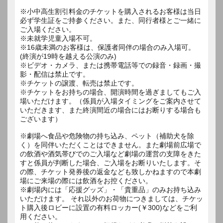
※小中高生割引料金のチケットを購入されるお客様は当日
必ず学生証をご持参ください。また、同行者様とご一緒に
ご入場ください。
※未就学児童入場不可。
※16歳未満のお客様は、保護者同伴の場合のみ入場可。
(終演が19時を越える公演のみ)
※ビデオ・カメラ、または携帯電話等での録音・録画・撮
影・配信は禁止です。
※チケットの譲渡、転売は禁止です。
※チケットをお持ちの場合、開演時間を過ぎましてもご入
場いただけます。（係員が入場タイミングをご案内させて
いただきます、また終演間近の場合にはお断りする場合も
ございます）
※劇場へ食品や危険物の持ち込み、ペット（補助犬を除
く）を同伴いただくことはできません。また劇場前広場で
の飲酒や酒気帯びでのご入場など劇場の運営の支障をきた
すと係員が判断した場合、ご入場をお断りいたします。そ
の際、チケット発券後の返金なども致しかねますので本劇
場にご来場の際には飲酒をお控ください。
※劇場内には「応援グッズ」・「貴重品」のみお持ち込み
いただけます。 それ以外のお荷物につきましては、チケッ
ト購入後ロビーに設置の有料ロッカー(￥300)などをご利
用ください。