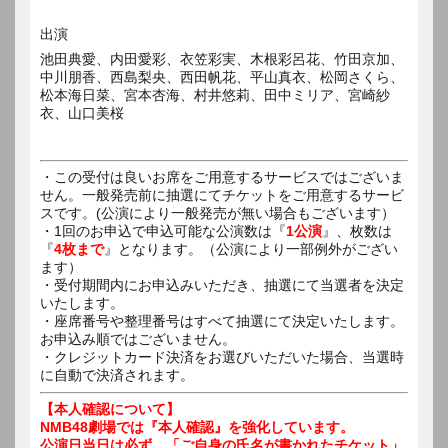
出演
池田典愛、内田愛彩、衣笠彩実、木根彩呂花、竹田京加、
中川朋香、西島梨央、西田帆花、平山真衣、松岡さくら、
松本海日菜、宮本杏海、村井悠莉、田中ミリア、宮崎紗
衣、山口美桜
・この受付は良いお席をご用意するサービスではございま
せん。一般発売前に抽選にてチケットをご用意するサービ
スです。(公演により一般発売が無い場合もございます）
・1回のお申込で申込可能な公演数は『
1公演
』、枚数は
『
4枚まで
』となります。（公演により一部例外がござい
ます）
・受付期間内にお申込みいただき、抽選にて当選者を決定
いたします。
・座席番号や整理番号はすべて抽選にて決定いたします。
お申込み順ではございません。
・クレジットカード決済をお選びいただいた場合、当選時
に自動で決済されます。
【本人確認について】
NMB48劇場では『本人確認』を強化しています。
公演日当日は必ず、「ご自身の氏名が書かれたチケット」