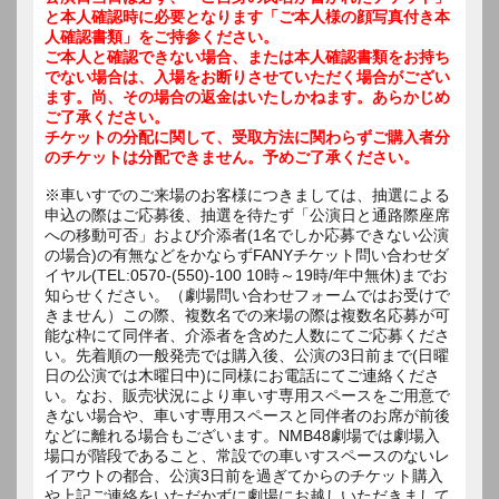
と本人確認時に必要となります「ご本人様の顔写真付き本
人確認書類」をご持参ください。
ご本人と確認できない場合、または本人確認書類をお持ち
でない場合は、入場をお断りさせていただく場合がござい
ます。尚、その場合の返金はいたしかねます。あらかじめ
ご了承ください。
チケットの分配に関して、受取方法に関わらずご購入者分
のチケットは分配できません。予めご了承ください。
※車いすでのご来場のお客様につきましては、抽選による
申込の際はご応募後、抽選を待たず「公演日と通路際座席
への移動可否」および介添者(1名でしか応募できない公演
の場合)の有無などをかならずFANYチケット問い合わせダ
イヤル(TEL:0570-(550)-100 10時～19時/年中無休)までお
知らせください。（劇場問い合わせフォームではお受けで
きません）この際、複数名での来場の際は複数名応募が可
能な枠にて同伴者、介添者を含めた人数にてご応募くださ
い。先着順の一般発売では購入後、公演の3日前まで(日曜
日の公演では木曜日中)に同様にお電話にてご連絡くださ
い。なお、販売状況により車いす専用スペースをご用意で
きない場合や、車いす専用スペースと同伴者のお席が前後
などに離れる場合もございます。NMB48劇場では劇場入
場口が階段であること、常設での車いすスペースのないレ
イアウトの都合、公演3日前を過ぎてからのチケット購入
や上記ご連絡をいただかずに劇場にお越しいただきまして