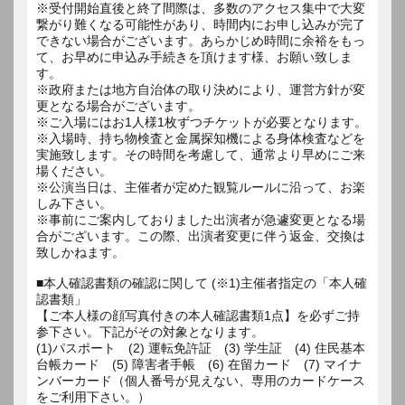
※受付開始直後と終了間際は、多数のアクセス集中で大変
繋がり難くなる可能性があり、時間内にお申し込みが完了
できない場合がございます。あらかじめ時間に余裕をもっ
て、お早めに申込み手続きを頂けます様、お願い致しま
す。
※政府または地方自治体の取り決めにより、運営方針が変
更となる場合がございます。
※ご入場にはお1人様1枚ずつチケットが必要となります。
※入場時、持ち物検査と金属探知機による身体検査などを
実施致します。その時間を考慮して、通常より早めにご来
場ください。
※公演当日は、主催者が定めた観覧ルールに沿って、お楽
しみ下さい。
※事前にご案内しておりました出演者が急遽変更となる場
合がございます。この際、出演者変更に伴う返金、交換は
致しかねます。
■本人確認書類の確認に関して (※1)主催者指定の「本人確
認書類」
【ご本人様の顔写真付きの本人確認書類1点】を必ずご持
参下さい。下記がその対象となります。
(1)パスポート (2) 運転免許証 (3) 学生証 (4) 住民基本
台帳カード (5) 障害者手帳 (6) 在留カード (7) マイナ
ンバーカード（個人番号が見えない、専用のカードケース
をご利用下さい。）