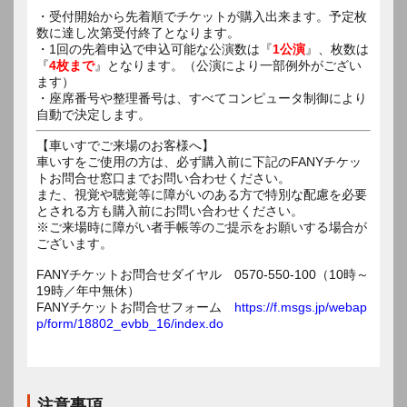
・受付開始から先着順でチケットが購入出来ます。予定枚
数に達し次第受付終了となります。
・1回の先着申込で申込可能な公演数は『
1公演
』、枚数は
『
4枚まで
』となります。（公演により一部例外がござい
ます）
・座席番号や整理番号は、すべてコンピュータ制御により
自動で決定します。
【車いすでご来場のお客様へ】
車いすをご使用の方は、必ず購入前に下記のFANYチケッ
トお問合せ窓口までお問い合わせください。
また、視覚や聴覚等に障がいのある方で特別な配慮を必要
とされる方も購入前にお問い合わせください。
※ご来場時に障がい者手帳等のご提示をお願いする場合が
ございます。
FANYチケットお問合せダイヤル 0570-550-100（10時～
19時／年中無休）
FANYチケットお問合せフォーム
https://f.msgs.jp/webap
p/form/18802_evbb_16/index.do
注意事項