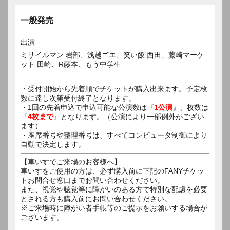
一般発売
出演
ミサイルマン 岩部、浅越ゴエ、笑い飯 西田、藤崎マーケ
ット 田崎、R藤本、もう中学生
・受付開始から先着順でチケットが購入出来ます。予定枚
数に達し次第受付終了となります。
・1回の先着申込で申込可能な公演数は『
1公演
』、枚数は
『
4枚まで
』となります。（公演により一部例外がござい
ます）
・座席番号や整理番号は、すべてコンピュータ制御により
自動で決定します。
【車いすでご来場のお客様へ】
車いすをご使用の方は、必ず購入前に下記のFANYチケッ
トお問合せ窓口までお問い合わせください。
また、視覚や聴覚等に障がいのある方で特別な配慮を必要
とされる方も購入前にお問い合わせください。
※ご来場時に障がい者手帳等のご提示をお願いする場合が
ございます。