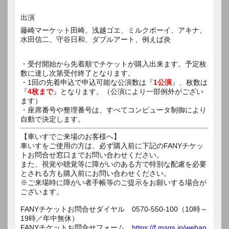
出演
藤崎マーケット田崎、浅越ゴエ、ミルクボーイ、アキナ、
水田信二、守谷日和、ダブルアート、例えば炎
・受付開始から先着順でチケットが購入出来ます。予定枚
数に達し次第受付終了となります。
・1回の先着申込で申込可能な公演数は『
1公演
』、枚数は
『
4枚まで
』となります。（公演により一部例外がござい
ます）
・座席番号や整理番号は、すべてコンピュータ制御により
自動で決定します。
【車いすでご来場のお客様へ】
車いすをご使用の方は、必ず購入前に下記のFANYチケッ
トお問合せ窓口までお問い合わせください。
また、視覚や聴覚等に障がいのある方で特別な配慮を必要
とされる方も購入前にお問い合わせください。
※ご来場時に障がい者手帳等のご提示をお願いする場合が
ございます。
FANYチケットお問合せダイヤル 0570-550-100（10時～
19時／年中無休）
FANYチケットお問合せフォーム
https://f.msgs.jp/webap