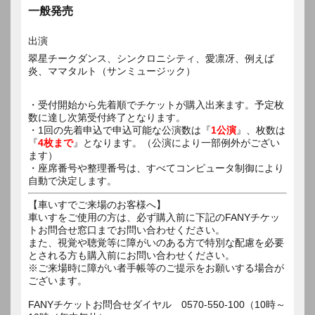
一般発売
出演
翠星チークダンス、シンクロニシティ、愛凛冴、例えば
炎、ママタルト（サンミュージック）
・受付開始から先着順でチケットが購入出来ます。予定枚
数に達し次第受付終了となります。
・1回の先着申込で申込可能な公演数は『
1公演
』、枚数は
『
4枚まで
』となります。（公演により一部例外がござい
ます）
・座席番号や整理番号は、すべてコンピュータ制御により
自動で決定します。
【車いすでご来場のお客様へ】
車いすをご使用の方は、必ず購入前に下記のFANYチケッ
トお問合せ窓口までお問い合わせください。
また、視覚や聴覚等に障がいのある方で特別な配慮を必要
とされる方も購入前にお問い合わせください。
※ご来場時に障がい者手帳等のご提示をお願いする場合が
ございます。
FANYチケットお問合せダイヤル 0570-550-100（10時～