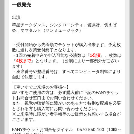
一般発売
出演
翠星チークダンス、シンクロニシティ、愛凛冴、例えば
炎、ママタルト（サンミュージック）
・受付開始から先着順でチケットが購入出来ます。予定枚
数に達し次第受付終了となります。
・1回の先着申込で申込可能な公演数は『
1公演
』、枚数は
『
4枚まで
』となります。（公演により一部例外がござい
ます）
・座席番号や整理番号は、すべてコンピュータ制御により
自動で決定します。
【車いすでご来場のお客様へ】
車いすをご使用の方は、必ず購入前に下記のFANYチケッ
トお問合せ窓口までお問い合わせください。
また、視覚や聴覚等に障がいのある方で特別な配慮を必要
とされる方も購入前にお問い合わせください。
※ご来場時に障がい者手帳等のご提示をお願いする場合が
ございます。
FANYチケットお問合せダイヤル 0570-550-100（10時～