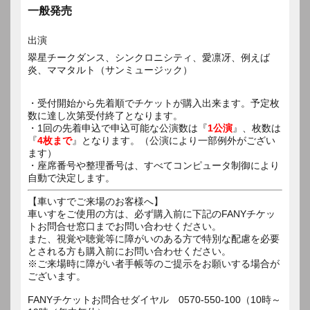
一般発売
出演
翠星チークダンス、シンクロニシティ、愛凛冴、例えば
炎、ママタルト（サンミュージック）
・受付開始から先着順でチケットが購入出来ます。予定枚
数に達し次第受付終了となります。
・1回の先着申込で申込可能な公演数は『
1公演
』、枚数は
『
4枚まで
』となります。（公演により一部例外がござい
ます）
・座席番号や整理番号は、すべてコンピュータ制御により
自動で決定します。
【車いすでご来場のお客様へ】
車いすをご使用の方は、必ず購入前に下記のFANYチケッ
トお問合せ窓口までお問い合わせください。
また、視覚や聴覚等に障がいのある方で特別な配慮を必要
とされる方も購入前にお問い合わせください。
※ご来場時に障がい者手帳等のご提示をお願いする場合が
ございます。
FANYチケットお問合せダイヤル 0570-550-100（10時～