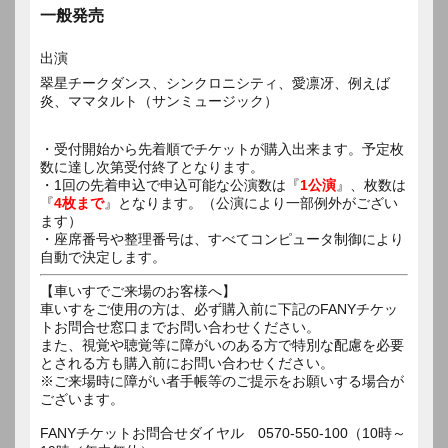
一般発売
出演
翠星チークダンス、シンクロニシティ、愛凛冴、例えば
炎、ママタルト（サンミュージック）
・受付開始から先着順でチケットが購入出来ます。予定枚
数に達し次第受付終了となります。
・1回の先着申込で申込可能な公演数は『
1公演
』、枚数は
『
4枚まで
』となります。（公演により一部例外がござい
ます）
・座席番号や整理番号は、すべてコンピュータ制御により
自動で決定します。
【車いすでご来場のお客様へ】
車いすをご使用の方は、必ず購入前に下記のFANYチケッ
トお問合せ窓口までお問い合わせください。
また、視覚や聴覚等に障がいのある方で特別な配慮を必要
とされる方も購入前にお問い合わせください。
※ご来場時に障がい者手帳等のご提示をお願いする場合が
ございます。
FANYチケットお問合せダイヤル 0570-550-100（10時～