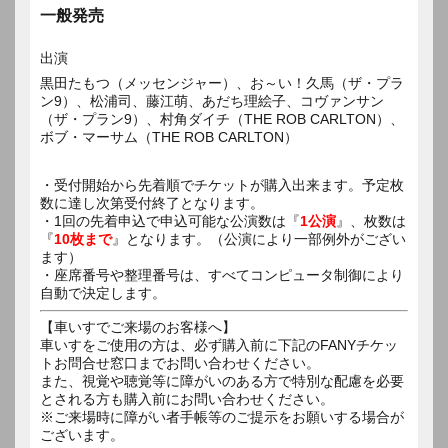
一般発売
出演
黒田たもつ（メッセンジャー）、お～い！久馬（ザ・プラ
ン9）、松浦司、藤江萌、あだち理絵子、コヴァンサン
（ザ・プラン9）、村角ダイチ（THE ROB CARLTON）、
・受付開始から先着順でチケットが購入出来ます。予定枚
数に達し次第受付終了となります。
・1回の先着申込で申込可能な公演数は『
1公演
』、枚数は
『
10枚まで
』となります。（公演により一部例外がござい
ます）
・座席番号や整理番号は、すべてコンピュータ制御により
自動で決定します。
【車いすでご来場のお客様へ】
車いすをご使用の方は、必ず購入前に下記のFANYチケッ
トお問合せ窓口までお問い合わせください。
また、視覚や聴覚等に障がいのある方で特別な配慮を必要
とされる方も購入前にお問い合わせください。
※ご来場時に障がい者手帳等のご提示をお願いする場合が
ございます。