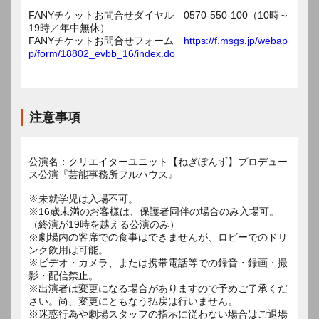
FANYチケットお問合せダイヤル 0570-550-100（10時～
19時／年中無休）
FANYチケットお問合せフォーム
https://f.msgs.jp/webap
p/form/18802_evbb_16/index.do
注意事項
公演名：クリエイターユニット【ねぎぽんず】プロデュー
ス公演『芸能事務所フルハウス』
※未就学児は入場不可。
※16歳未満のお客様は、保護者同伴の場合のみ入場可。
（終演が19時を越える公演のみ）
※劇場内の客席での食事はできませんが、ロビーでのドリ
ンク飲用は可能。
※ビデオ・カメラ、または携帯電話等での録音・録画・撮
影・配信禁止。
※出演者は変更になる場合がありますので予めご了承くだ
さい。尚、変更にともなう払戻は行いません。
※迷惑行為や劇場スタッフの指示に従わない場合はご退場