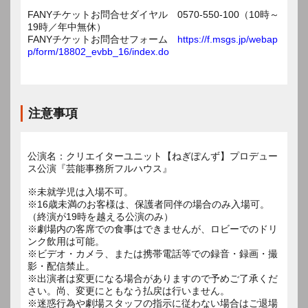
FANYチケットお問合せダイヤル 0570-550-100（10時～
19時／年中無休）
FANYチケットお問合せフォーム
https://f.msgs.jp/webap
p/form/18802_evbb_16/index.do
注意事項
公演名：クリエイターユニット【ねぎぽんず】プロデュー
ス公演『芸能事務所フルハウス』
※未就学児は入場不可。
※16歳未満のお客様は、保護者同伴の場合のみ入場可。
（終演が19時を越える公演のみ）
※劇場内の客席での食事はできませんが、ロビーでのドリ
ンク飲用は可能。
※ビデオ・カメラ、または携帯電話等での録音・録画・撮
影・配信禁止。
※出演者は変更になる場合がありますので予めご了承くだ
さい。尚、変更にともなう払戻は行いません。
※迷惑行為や劇場スタッフの指示に従わない場合はご退場