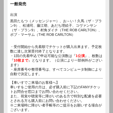
一般発売
出演
黒田たもつ（メッセンジャー）、お～い！久馬（ザ・プラ
ン9）、松浦司、藤江萌、あだち理絵子、コヴァンサン
（ザ・プラン9）、村角ダイチ（THE ROB CARLTON）、
・受付開始から先着順でチケットが購入出来ます。予定枚
数に達し次第受付終了となります。
・1回の先着申込で申込可能な公演数は『
1公演
』、枚数は
『
10枚まで
』となります。（公演により一部例外がござい
ます）
・座席番号や整理番号は、すべてコンピュータ制御により
自動で決定します。
【車いすでご来場のお客様へ】
車いすをご使用の方は、必ず購入前に下記のFANYチケッ
トお問合せ窓口までお問い合わせください。
また、視覚や聴覚等に障がいのある方で特別な配慮を必要
とされる方も購入前にお問い合わせください。
※ご来場時に障がい者手帳等のご提示をお願いする場合が
ございます。