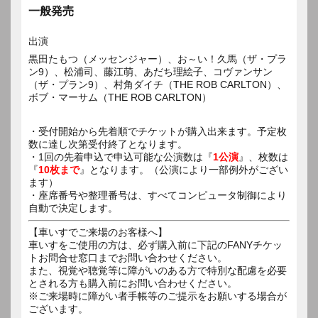
一般発売
出演
黒田たもつ（メッセンジャー）、お～い！久馬（ザ・プラ
ン9）、松浦司、藤江萌、あだち理絵子、コヴァンサン
（ザ・プラン9）、村角ダイチ（THE ROB CARLTON）、
・受付開始から先着順でチケットが購入出来ます。予定枚
数に達し次第受付終了となります。
・1回の先着申込で申込可能な公演数は『
1公演
』、枚数は
『
10枚まで
』となります。（公演により一部例外がござい
ます）
・座席番号や整理番号は、すべてコンピュータ制御により
自動で決定します。
【車いすでご来場のお客様へ】
車いすをご使用の方は、必ず購入前に下記のFANYチケッ
トお問合せ窓口までお問い合わせください。
また、視覚や聴覚等に障がいのある方で特別な配慮を必要
とされる方も購入前にお問い合わせください。
※ご来場時に障がい者手帳等のご提示をお願いする場合が
ございます。