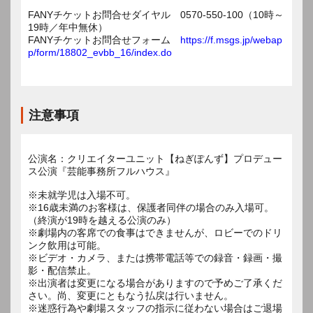
FANYチケットお問合せダイヤル 0570-550-100（10時～
19時／年中無休）
FANYチケットお問合せフォーム
https://f.msgs.jp/webap
p/form/18802_evbb_16/index.do
注意事項
公演名：クリエイターユニット【ねぎぽんず】プロデュー
ス公演『芸能事務所フルハウス』
※未就学児は入場不可。
※16歳未満のお客様は、保護者同伴の場合のみ入場可。
（終演が19時を越える公演のみ）
※劇場内の客席での食事はできませんが、ロビーでのドリ
ンク飲用は可能。
※ビデオ・カメラ、または携帯電話等での録音・録画・撮
影・配信禁止。
※出演者は変更になる場合がありますので予めご了承くだ
さい。尚、変更にともなう払戻は行いません。
※迷惑行為や劇場スタッフの指示に従わない場合はご退場