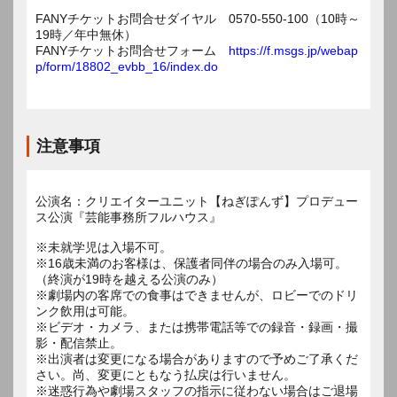
FANYチケットお問合せダイヤル 0570-550-100（10時～
19時／年中無休）
FANYチケットお問合せフォーム
https://f.msgs.jp/webap
p/form/18802_evbb_16/index.do
注意事項
公演名：クリエイターユニット【ねぎぽんず】プロデュー
ス公演『芸能事務所フルハウス』
※未就学児は入場不可。
※16歳未満のお客様は、保護者同伴の場合のみ入場可。
（終演が19時を越える公演のみ）
※劇場内の客席での食事はできませんが、ロビーでのドリ
ンク飲用は可能。
※ビデオ・カメラ、または携帯電話等での録音・録画・撮
影・配信禁止。
※出演者は変更になる場合がありますので予めご了承くだ
さい。尚、変更にともなう払戻は行いません。
※迷惑行為や劇場スタッフの指示に従わない場合はご退場