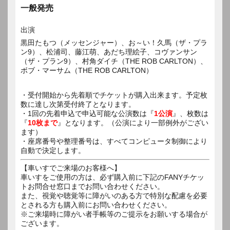
一般発売
出演
黒田たもつ（メッセンジャー）、お～い！久馬（ザ・プラ
ン9）、松浦司、藤江萌、あだち理絵子、コヴァンサン
（ザ・プラン9）、村角ダイチ（THE ROB CARLTON）、
・受付開始から先着順でチケットが購入出来ます。予定枚
数に達し次第受付終了となります。
・1回の先着申込で申込可能な公演数は『
1公演
』、枚数は
『
10枚まで
』となります。（公演により一部例外がござい
ます）
・座席番号や整理番号は、すべてコンピュータ制御により
自動で決定します。
【車いすでご来場のお客様へ】
車いすをご使用の方は、必ず購入前に下記のFANYチケッ
トお問合せ窓口までお問い合わせください。
また、視覚や聴覚等に障がいのある方で特別な配慮を必要
とされる方も購入前にお問い合わせください。
※ご来場時に障がい者手帳等のご提示をお願いする場合が
ございます。