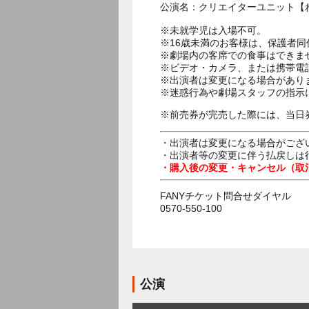
公演名：クリエイターユニット【
※未就学児は入場不可。
※16歳未満のお客様は、保護者同
※劇場内の客席での食事はできま
※ビデオ・カメラ、または携帯電
※出演者は変更になる場合があり
※迷惑行為や劇場スタッフの指示
※前売券が完売した際には、当日
・出演者は変更になる場合がござ
・出演者等の変更に伴う払戻しは
・購入後の変更・キャンセル（取
FANYチケット問合せダイヤル
0570-550-100
公演