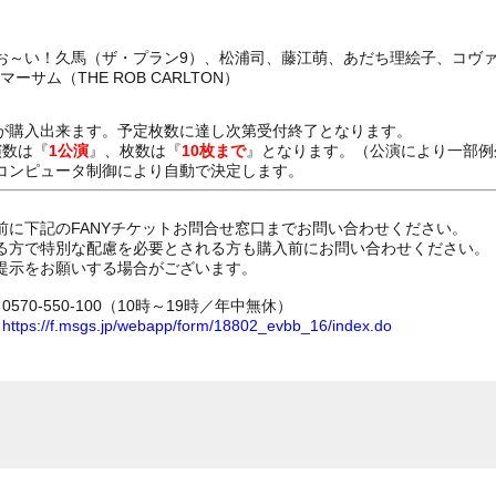
お～い！久馬（ザ・プラン9）、松浦司、藤江萌、あだち理絵子、コヴァ
が購入出来ます。予定枚数に達し次第受付終了となります。
演数は『
1公演
』、枚数は『
10枚まで
』となります。（公演により一部例
コンピュータ制御により自動で決定します。
前に下記のFANYチケットお問合せ窓口までお問い合わせください。
る方で特別な配慮を必要とされる方も購入前にお問い合わせください。
提示をお願いする場合がございます。
70-550-100（10時～19時／年中無休）
ム
https://f.msgs.jp/webapp/form/18802_evbb_16/index.do