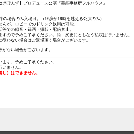
ねぎぽんず】プロデュース公演『芸能事務所フルハウス』
伴の場合のみ入場可。（終演が19時を越える公演のみ）
せんが、ロビーでのドリンク飲用は可能。
話等での録音・録画・撮影・配信禁止。
ますので予めご了承ください。尚、変更にともなう払戻は行いません。
に従わない場合はご退場頂く場合がございます。
券がない場合がございます。
います。予めご了承ください。
行いません。
消し）はできません。