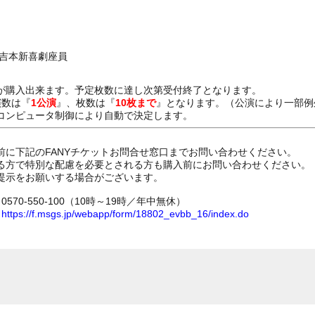
か吉本新喜劇座員
が購入出来ます。予定枚数に達し次第受付終了となります。
演数は『
1公演
』、枚数は『
10枚まで
』となります。（公演により一部例
コンピュータ制御により自動で決定します。
前に下記のFANYチケットお問合せ窓口までお問い合わせください。
る方で特別な配慮を必要とされる方も購入前にお問い合わせください。
提示をお願いする場合がございます。
70-550-100（10時～19時／年中無休）
ム
https://f.msgs.jp/webapp/form/18802_evbb_16/index.do