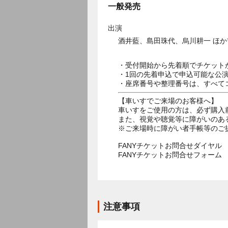
一般発売
出演
酒井藍、島田珠代、烏川耕一 ほ
・受付開始から先着順でチケット
・1回の先着申込で申込可能な公
・座席番号や整理番号は、すべて
【車いすでご来場のお客様へ】
車いすをご使用の方は、必ず購入
また、視覚や聴覚等に障がいのあ
※ご来場時に障がい者手帳等のご
FANYチケットお問合せダイヤル 05
FANYチケットお問合せフォー
注意事項