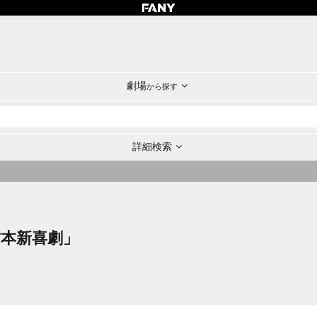
劇場
から探す
詳細検索
「吉本新喜劇」