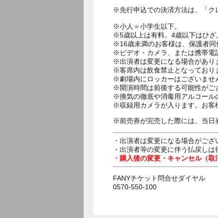
※先行申込での決済方法は、「ク
※小人＝小学生以下。
※5歳以上は有料。4歳以下はひ
※16歳未満のお客様は、保護者同
※ビデオ・カメラ、または携帯電
※出演者は変更になる場合があり
※客席内は飲食禁止となっており
※劇場内にロッカーはございませ
※開演時間は前後する可能性がご
※換気の徹底や消毒用アルコール
※収録用カメラが入ります。お客
※前売券が完売した際には、当日
・出演者は変更になる場合がござ
・出演者等の変更に伴う払戻しは
・購入後の変更・キャンセル（取
FANYチケット問合せダイヤル
0570-550-100