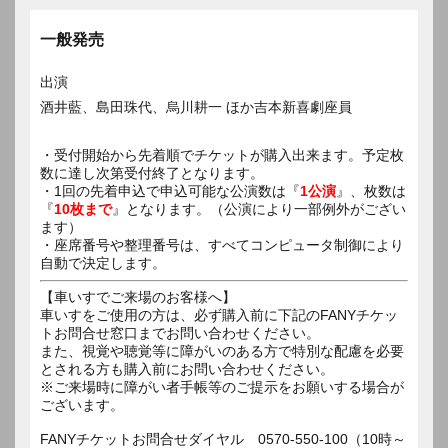
一般発売
出演
酒井藍、島田珠代、烏川耕一 ほか吉本新喜劇座員
・受付開始から先着順でチケットが購入出来ます。予定枚
数に達し次第受付終了となります。
・1回の先着申込で申込可能な公演数は『
1公演
』、枚数は
『
10枚まで
』となります。（公演により一部例外がござい
ます）
・座席番号や整理番号は、すべてコンピュータ制御により
自動で決定します。
【車いすでご来場のお客様へ】
車いすをご使用の方は、必ず購入前に下記のFANYチケッ
トお問合せ窓口までお問い合わせください。
また、視覚や聴覚等に障がいのある方で特別な配慮を必要
とされる方も購入前にお問い合わせください。
※ご来場時に障がい者手帳等のご提示をお願いする場合が
ございます。
FANYチケットお問合せダイヤル 0570-550-100（10時～