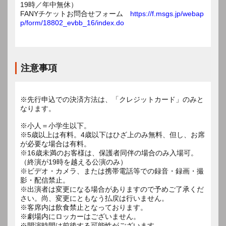
19時／年中無休）
FANYチケットお問合せフォーム
https://f.msgs.jp/webap
p/form/18802_evbb_16/index.do
注意事項
※先行申込での決済方法は、「クレジットカード」のみと
なります。
※小人＝小学生以下。
※5歳以上は有料。4歳以下はひざ上のみ無料、但し、お席
が必要な場合は有料。
※16歳未満のお客様は、保護者同伴の場合のみ入場可。
（終演が19時を越える公演のみ）
※ビデオ・カメラ、または携帯電話等での録音・録画・撮
影・配信禁止。
※出演者は変更になる場合がありますので予めご了承くだ
さい。尚、変更にともなう払戻は行いません。
※客席内は飲食禁止となっております。
※劇場内にロッカーはございません。
※開演時間は前後する可能性がございます。