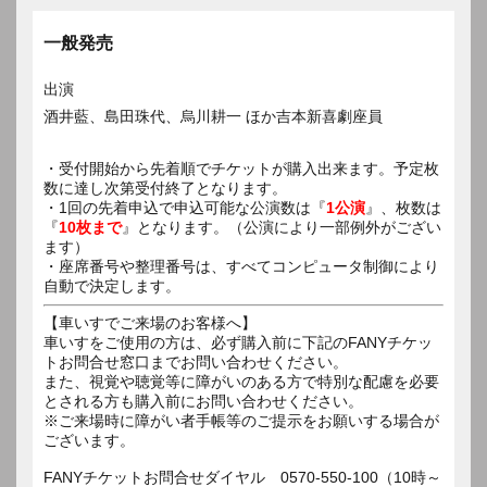
一般発売
出演
酒井藍、島田珠代、烏川耕一 ほか吉本新喜劇座員
・受付開始から先着順でチケットが購入出来ます。予定枚
数に達し次第受付終了となります。
・1回の先着申込で申込可能な公演数は『
1公演
』、枚数は
『
10枚まで
』となります。（公演により一部例外がござい
ます）
・座席番号や整理番号は、すべてコンピュータ制御により
自動で決定します。
【車いすでご来場のお客様へ】
車いすをご使用の方は、必ず購入前に下記のFANYチケッ
トお問合せ窓口までお問い合わせください。
また、視覚や聴覚等に障がいのある方で特別な配慮を必要
とされる方も購入前にお問い合わせください。
※ご来場時に障がい者手帳等のご提示をお願いする場合が
ございます。
FANYチケットお問合せダイヤル 0570-550-100（10時～