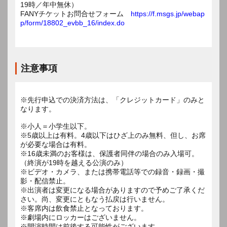
19時／年中無休）
FANYチケットお問合せフォーム
https://f.msgs.jp/webap
p/form/18802_evbb_16/index.do
注意事項
※先行申込での決済方法は、「クレジットカード」のみと
なります。
※小人＝小学生以下。
※5歳以上は有料。4歳以下はひざ上のみ無料、但し、お席
が必要な場合は有料。
※16歳未満のお客様は、保護者同伴の場合のみ入場可。
（終演が19時を越える公演のみ）
※ビデオ・カメラ、または携帯電話等での録音・録画・撮
影・配信禁止。
※出演者は変更になる場合がありますので予めご了承くだ
さい。尚、変更にともなう払戻は行いません。
※客席内は飲食禁止となっております。
※劇場内にロッカーはございません。
※開演時間は前後する可能性がございます。