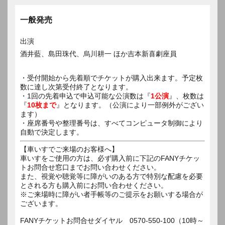
一般発売
出演
酒井藍、島田珠代、烏川耕一 ほか吉本新喜劇座員
・受付開始から先着順でチケットが購入出来ます。予定枚
数に達し次第受付終了となります。
・1回の先着申込で申込可能な公演数は『
1公演
』、枚数は
『
10枚まで
』となります。（公演により一部例外がござい
ます）
・座席番号や整理番号は、すべてコンピュータ制御により
自動で決定します。
【車いすでご来場のお客様へ】
車いすをご使用の方は、必ず購入前に下記のFANYチケッ
トお問合せ窓口までお問い合わせください。
また、視覚や聴覚等に障がいのある方で特別な配慮を必要
とされる方も購入前にお問い合わせください。
※ご来場時に障がい者手帳等のご提示をお願いする場合が
ございます。
FANYチケットお問合せダイヤル 0570-550-100（10時～