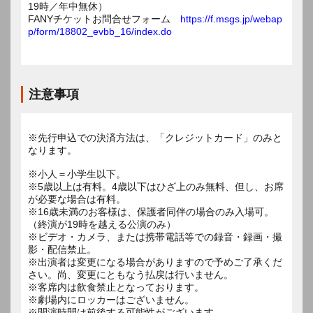
19時／年中無休）
FANYチケットお問合せフォーム
https://f.msgs.jp/webap
p/form/18802_evbb_16/index.do
注意事項
※先行申込での決済方法は、「クレジットカード」のみと
なります。
※小人＝小学生以下。
※5歳以上は有料。4歳以下はひざ上のみ無料、但し、お席
が必要な場合は有料。
※16歳未満のお客様は、保護者同伴の場合のみ入場可。
（終演が19時を越える公演のみ）
※ビデオ・カメラ、または携帯電話等での録音・録画・撮
影・配信禁止。
※出演者は変更になる場合がありますので予めご了承くだ
さい。尚、変更にともなう払戻は行いません。
※客席内は飲食禁止となっております。
※劇場内にロッカーはございません。
※開演時間は前後する可能性がございます。