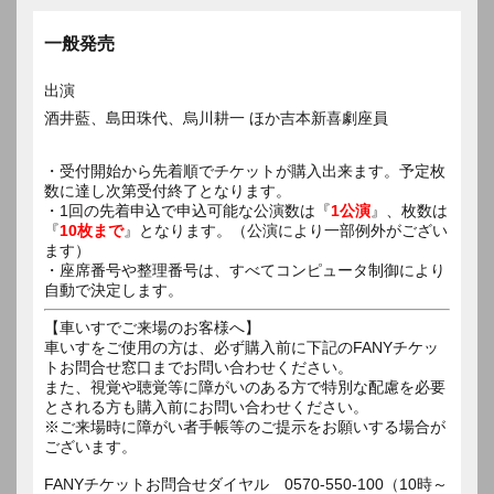
一般発売
出演
酒井藍、島田珠代、烏川耕一 ほか吉本新喜劇座員
・受付開始から先着順でチケットが購入出来ます。予定枚
数に達し次第受付終了となります。
・1回の先着申込で申込可能な公演数は『
1公演
』、枚数は
『
10枚まで
』となります。（公演により一部例外がござい
ます）
・座席番号や整理番号は、すべてコンピュータ制御により
自動で決定します。
【車いすでご来場のお客様へ】
車いすをご使用の方は、必ず購入前に下記のFANYチケッ
トお問合せ窓口までお問い合わせください。
また、視覚や聴覚等に障がいのある方で特別な配慮を必要
とされる方も購入前にお問い合わせください。
※ご来場時に障がい者手帳等のご提示をお願いする場合が
ございます。
FANYチケットお問合せダイヤル 0570-550-100（10時～