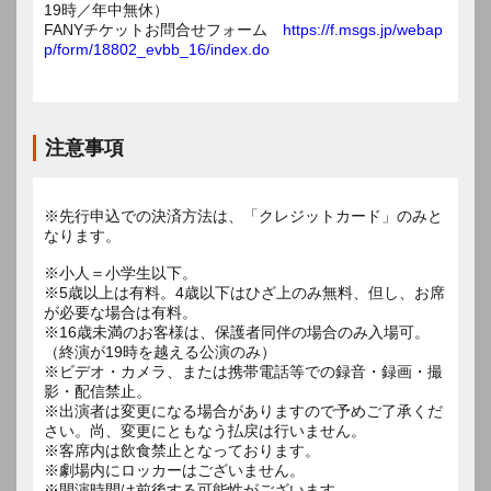
19時／年中無休）
FANYチケットお問合せフォーム
https://f.msgs.jp/webap
p/form/18802_evbb_16/index.do
注意事項
※先行申込での決済方法は、「クレジットカード」のみと
なります。
※小人＝小学生以下。
※5歳以上は有料。4歳以下はひざ上のみ無料、但し、お席
が必要な場合は有料。
※16歳未満のお客様は、保護者同伴の場合のみ入場可。
（終演が19時を越える公演のみ）
※ビデオ・カメラ、または携帯電話等での録音・録画・撮
影・配信禁止。
※出演者は変更になる場合がありますので予めご了承くだ
さい。尚、変更にともなう払戻は行いません。
※客席内は飲食禁止となっております。
※劇場内にロッカーはございません。
※開演時間は前後する可能性がございます。