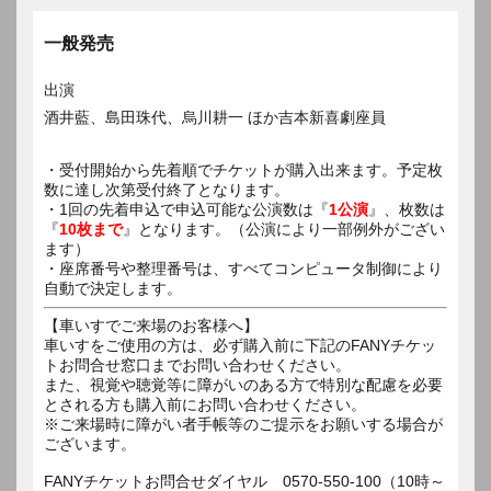
一般発売
出演
酒井藍、島田珠代、烏川耕一 ほか吉本新喜劇座員
・受付開始から先着順でチケットが購入出来ます。予定枚
数に達し次第受付終了となります。
・1回の先着申込で申込可能な公演数は『
1公演
』、枚数は
『
10枚まで
』となります。（公演により一部例外がござい
ます）
・座席番号や整理番号は、すべてコンピュータ制御により
自動で決定します。
【車いすでご来場のお客様へ】
車いすをご使用の方は、必ず購入前に下記のFANYチケッ
トお問合せ窓口までお問い合わせください。
また、視覚や聴覚等に障がいのある方で特別な配慮を必要
とされる方も購入前にお問い合わせください。
※ご来場時に障がい者手帳等のご提示をお願いする場合が
ございます。
FANYチケットお問合せダイヤル 0570-550-100（10時～