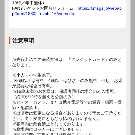
19時／年中無休）
FANYチケットお問合せフォーム
https://f.msgs.jp/webap
p/form/18802_evbb_16/index.do
注意事項
※先行申込での決済方法は、「クレジットカード」のみと
なります。
※小人＝小学生以下。
※5歳以上は有料。4歳以下はひざ上のみ無料、但し、お席
が必要な場合は有料。
※16歳未満のお客様は、保護者同伴の場合のみ入場可。
（終演が19時を越える公演のみ）
※ビデオ・カメラ、または携帯電話等での録音・録画・撮
影・配信禁止。
※出演者は変更になる場合がありますので予めご了承くだ
さい。尚、変更にともなう払戻は行いません。
※客席内は飲食禁止となっております。
※劇場内にロッカーはございません。
※開演時間は前後する可能性がございます。