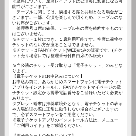
※座席について、座席レイアウトは公演毎に変更になる可
能性がございます。
テーブルに関しては、隣接する席と共用となる場合がご
ざいます。一部、公演を楽しんで頂くため、テーブルのな
いお席がございます。
整理番号は席の確保、テーブル有の席を確約するもので
はございません。
※チケット１枚につき、１席利用可能です。空席に荷物や
チケットのない方が座ることはできません。
※チケットはFANYチケット(WEB)のみの販売です。(チケ
ット売り場窓口では整理番号付自由席のみ販売)
※当公演のチケット受け取りは「電子チケット」のみとな
ります。
【電子チケットのお申込みについて】
お申込み前に、あらかじめスマートフォンに電子チケット
アプリをインストールし、FANYチケットマイページの電
子チケット設定から携帯電話番号をご登録いただく必要が
あります。
タブレット端末は推奨環境外となり、電子チケットの表示
や入場処理の際に正常に動作しない場合がございますの
で、必ずスマートフォンをご用意ください。
※電子チケットアプリのインストール方法は、メニュー
「ご利用ガイド」をご確認ください。
【電子チケットの分配について】