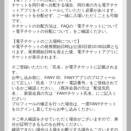
チケットを同行者へ分配する場合、同行者の方も電子チケ
ットアプリをインストールしていただく必要があります。
※チケットを分配せず、ご一緒に入場いただくことも可能
です。
※チケットの分配方法は、FAQの「電子チケットについて
＞電子チケットの分配について」をご確認ください。
【電子チケットのご入場時について】
※電子チケットの発券開始日時は公演3日前10:00以降とな
ります。発券開始日時を迎えた後、電子チケットアプリに
チケットが表示されます。
※ご登録いただいた「氏名」が電子チケットに記載されま
す。
お申し込み前に、FANY ID、FANYアプリのプロフィール
にて正しい「氏名・フリガナ・電話番号」をご登録されて
いるかご確認ください。（既存会員の方は「配送先氏
名」、新規会員の方は「FANYチケット氏名」にご記入く
ださい）
プロフィールの修正を行った場合は、一度FANYチケット
をログインし直してからお申し込みください。
※ご本人確認をさせていただく場合がございますので、身
分が証明できるものをお持ちください。
確認できない場合は入場をお断りする場合もございますの