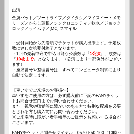
出演
金属バット／ツートライブ／ダイタク／マイスイートメモ
リーズ／からし蓮根／シンクロニシティ／軟水／ジョック
ロック／ライムギ／[MC] スマイル
・受付開始から先着順でチケットが購入出来ます。予定枚
数に達し次第受付終了となります。
・1回の先着申込で申込可能な公演数は『
1公演
』、枚数は
『
10枚まで
』となります。（公演により一部例外がござい
ます）
・座席番号や整理番号は、すべてコンピュータ制御により
自動で決定します。
【車いすでご来場のお客様へ】
車いすをご使用の方は、必ず購入前に下記のFANYチケッ
トお問合せ窓口までお問い合わせください。
また、視覚や聴覚等に障がいのある方で特別な配慮を必要
とされる方も購入前にお問い合わせください。
※ご来場時に障がい者手帳等のご提示をお願いする場合が
ございます。
FANYチケットお問合せダイヤル 0570-550-100（10時～