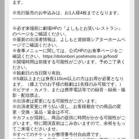
ます。
※先行販売のお申込みは、お1人様4枚までとなります。
--------------------------------------------------
※必ず来場前に劇場HPの『よしもとお笑いレストラン』
のページをご確認ください。
※最新の出演者情報は、よしもと道頓堀シアターホームペ
ージでご確認ください。
※食事メニューに関しては、公式HPのお食事ページをご
確認ください。https://dotonbori.yoshimoto.co.jp/food/
※開場時間は前後する可能性がございます。予めご了承く
ださい。
※観劇日の当日限り有効。
※5歳以上または身長110cm以上の方はお席が必要となり
ます。（膝上でのお子様の観劇は1名様のみ可能です。）
※ビデオ・カメラ、または携帯電話等での録音・録画・撮
影・配信禁止。
※出演者は変更になる可能性がございます。
※出演者変更に伴う払い戻し、お客様都合での商品の変
更・交換・返品・返金は不可。
※カフェが混雑し、商品の提供に時間がかかる可能性がご
ざいます。特に開演直前はこみ合いますので、余裕をもっ
てご来場くださいませ。
※すべてのチケットが整理番号付自由席です。