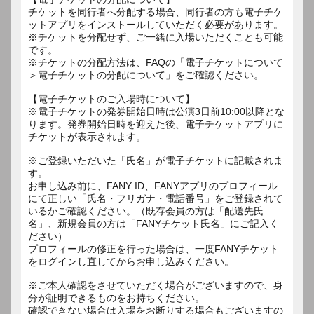
チケットを同行者へ分配する場合、同行者の方も電子チケ
ットアプリをインストールしていただく必要があります。
※チケットを分配せず、ご一緒に入場いただくことも可能
です。
※チケットの分配方法は、FAQの「電子チケットについて
＞電子チケットの分配について」をご確認ください。
【電子チケットのご入場時について】
※電子チケットの発券開始日時は公演3日前10:00以降とな
ります。発券開始日時を迎えた後、電子チケットアプリに
チケットが表示されます。
※ご登録いただいた「氏名」が電子チケットに記載されま
す。
お申し込み前に、FANY ID、FANYアプリのプロフィール
にて正しい「氏名・フリガナ・電話番号」をご登録されて
いるかご確認ください。（既存会員の方は「配送先氏
名」、新規会員の方は「FANYチケット氏名」にご記入く
ださい）
プロフィールの修正を行った場合は、一度FANYチケット
をログインし直してからお申し込みください。
※ご本人確認をさせていただく場合がございますので、身
分が証明できるものをお持ちください。
確認できない場合は入場をお断りする場合もございますの