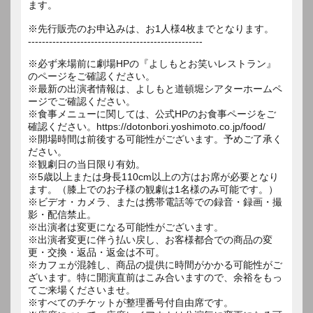
ます。
※先行販売のお申込みは、お1人様4枚までとなります。
--------------------------------------------------
※必ず来場前に劇場HPの『よしもとお笑いレストラン』
のページをご確認ください。
※最新の出演者情報は、よしもと道頓堀シアターホームペ
ージでご確認ください。
※食事メニューに関しては、公式HPのお食事ページをご
確認ください。https://dotonbori.yoshimoto.co.jp/food/
※開場時間は前後する可能性がございます。予めご了承く
ださい。
※観劇日の当日限り有効。
※5歳以上または身長110cm以上の方はお席が必要となり
ます。（膝上でのお子様の観劇は1名様のみ可能です。）
※ビデオ・カメラ、または携帯電話等での録音・録画・撮
影・配信禁止。
※出演者は変更になる可能性がございます。
※出演者変更に伴う払い戻し、お客様都合での商品の変
更・交換・返品・返金は不可。
※カフェが混雑し、商品の提供に時間がかかる可能性がご
ざいます。特に開演直前はこみ合いますので、余裕をもっ
てご来場くださいませ。
※すべてのチケットが整理番号付自由席です。