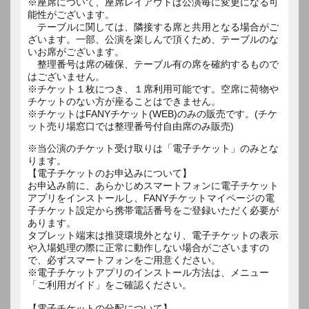
※座席について、座席レイアウトは公演毎に変更になる可
能性がございます。
テーブルに関しては、隣接する席と共用となる場合がご
ざいます。一部、公演を楽しんで頂くため、テーブルのな
いお席がございます。
整理番号は席の確保、テーブル有の席を確約するもので
はございません。
※チケット１枚につき、１席利用可能です。空席に荷物や
チケットのない方が座ることはできません。
※チケットはFANYチケット(WEB)のみの販売です。(チケ
ット売り場窓口では整理番号付自由席のみ販売)
※当公演のチケット受け取りは「電子チケット」のみとな
ります。
【電子チケットのお申込みについて】
お申込み前に、あらかじめスマートフォンに電子チケット
アプリをインストールし、FANYチケットマイページの電
子チケット設定から携帯電話番号をご登録いただく必要が
あります。
タブレット端末は推奨環境外となり、電子チケットの表示
や入場処理の際に正常に動作しない場合がございますの
で、必ずスマートフォンをご用意ください。
※電子チケットアプリのインストール方法は、メニュー
「ご利用ガイド」をご確認ください。
【電子チケットの分配について】