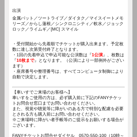
出演
金属バット／ツートライブ／ダイタク／マイスイートメモ
リーズ／からし蓮根／シンクロニシティ／軟水／ジョック
ロック／ライムギ／[MC] スマイル
・受付開始から先着順でチケットが購入出来ます。予定枚
数に達し次第受付終了となります。
・1回の先着申込で申込可能な公演数は『
1公演
』、枚数は
『
10枚まで
』となります。（公演により一部例外がござい
ます）
・座席番号や整理番号は、すべてコンピュータ制御により
自動で決定します。
【車いすでご来場のお客様へ】
車いすをご使用の方は、必ず購入前に下記のFANYチケッ
トお問合せ窓口までお問い合わせください。
また、視覚や聴覚等に障がいのある方で特別な配慮を必要
とされる方も購入前にお問い合わせください。
※ご来場時に障がい者手帳等のご提示をお願いする場合が
ございます。
FANYチケットお問合せダイヤル 0570-550-100（10時～