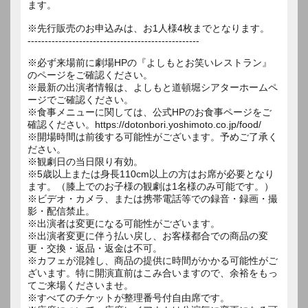
ます。
※先行販売のお申込みは、お1人様4枚までとなります。
--------------------------------------------------
※必ず来場前に劇場HPの『よしもとお笑いレストラン』
のページをご確認ください。
※最新の出演者情報は、よしもと道頓堀シアターホームペ
ージでご確認ください。
※食事メニューに関しては、公式HPのお食事ページをご
確認ください。https://dotonbori.yoshimoto.co.jp/food/
※開場時間は前後する可能性がございます。予めご了承く
ださい。
※観劇日の当日限り有効。
※5歳以上または身長110cm以上の方はお席が必要となり
ます。（膝上でのお子様の観劇は1名様のみ可能です。）
※ビデオ・カメラ、または携帯電話等での録音・録画・撮
影・配信禁止。
※出演者は変更になる可能性がございます。
※出演者変更に伴う払い戻し、お客様都合での商品の変
更・交換・返品・返金は不可。
※カフェが混雑し、商品の提供に時間がかかる可能性がご
ざいます。特に開演直前はこみ合いますので、余裕をもっ
てご来場くださいませ。
※すべてのチケットが整理番号付自由席です。