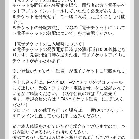
チケットを同行者へ分配する場合、同行者の方も電子チケ
ットアプリをインストールしていただく必要があります。
※チケットを分配せず、ご一緒に入場いただくことも可能
です。
※チケットの分配方法は、FAQの「電子チケットについて
＞電子チケットの分配について」をご確認ください。
【電子チケットのご入場時について】
※電子チケットの発券開始日時は公演3日前10:00以降とな
ります。発券開始日時を迎えた後、電子チケットアプリに
チケットが表示されます。
※ご登録いただいた「氏名」が電子チケットに記載されま
す。
お申し込み前に、FANY ID、FANYアプリのプロフィール
にて正しい「氏名・フリガナ・電話番号」をご登録されて
いるかご確認ください。（既存会員の方は「配送先氏
名」、新規会員の方は「FANYチケット氏名」にご記入く
ださい）
プロフィールの修正を行った場合は、一度FANYチケット
をログインし直してからお申し込みください。
※ご本人確認をさせていただく場合がございますので、身
分が証明できるものをお持ちください。
確認できない場合は入場をお断りする場合もございますの