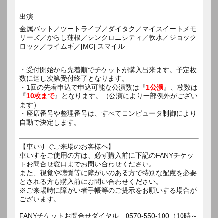
出演
金属バット／ツートライブ／ダイタク／マイスイートメモ
リーズ／からし蓮根／シンクロニシティ／軟水／ジョック
ロック／ライムギ／[MC] スマイル
・受付開始から先着順でチケットが購入出来ます。予定枚
数に達し次第受付終了となります。
・1回の先着申込で申込可能な公演数は『
1公演
』、枚数は
『
10枚まで
』となります。（公演により一部例外がござい
ます）
・座席番号や整理番号は、すべてコンピュータ制御により
自動で決定します。
【車いすでご来場のお客様へ】
車いすをご使用の方は、必ず購入前に下記のFANYチケッ
トお問合せ窓口までお問い合わせください。
また、視覚や聴覚等に障がいのある方で特別な配慮を必要
とされる方も購入前にお問い合わせください。
※ご来場時に障がい者手帳等のご提示をお願いする場合が
ございます。
FANYチケットお問合せダイヤル 0570-550-100（10時～