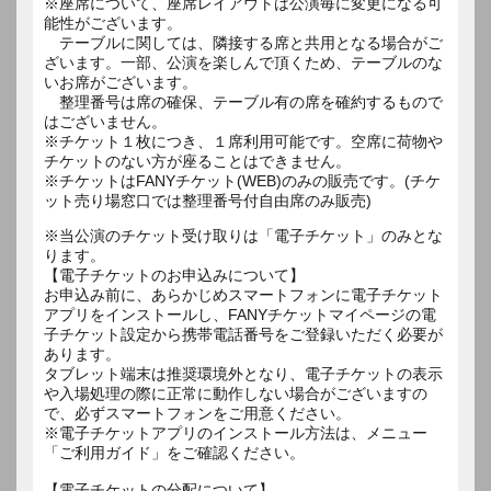
※座席について、座席レイアウトは公演毎に変更になる可
能性がございます。
テーブルに関しては、隣接する席と共用となる場合がご
ざいます。一部、公演を楽しんで頂くため、テーブルのな
いお席がございます。
整理番号は席の確保、テーブル有の席を確約するもので
はございません。
※チケット１枚につき、１席利用可能です。空席に荷物や
チケットのない方が座ることはできません。
※チケットはFANYチケット(WEB)のみの販売です。(チケ
ット売り場窓口では整理番号付自由席のみ販売)
※当公演のチケット受け取りは「電子チケット」のみとな
ります。
【電子チケットのお申込みについて】
お申込み前に、あらかじめスマートフォンに電子チケット
アプリをインストールし、FANYチケットマイページの電
子チケット設定から携帯電話番号をご登録いただく必要が
あります。
タブレット端末は推奨環境外となり、電子チケットの表示
や入場処理の際に正常に動作しない場合がございますの
で、必ずスマートフォンをご用意ください。
※電子チケットアプリのインストール方法は、メニュー
「ご利用ガイド」をご確認ください。
【電子チケットの分配について】