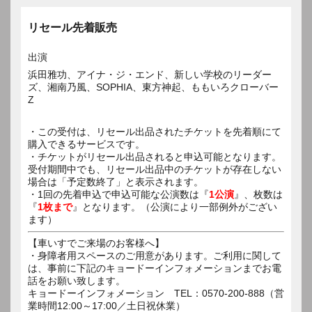
リセール先着販売
出演
浜田雅功、アイナ・ジ・エンド、新しい学校のリーダー
ズ、湘南乃風、SOPHIA、東方神起、ももいろクローバー
Z
・この受付は、リセール出品されたチケットを先着順にて
購入できるサービスです。
・チケットがリセール出品されると申込可能となります。
受付期間中でも、リセール出品中のチケットが存在しない
場合は「予定数終了」と表示されます。
・1回の先着申込で申込可能な公演数は『
1公演
』、枚数は
『
1枚まで
』となります。（公演により一部例外がござい
ます）
【車いすでご来場のお客様へ】
・身障者用スペースのご用意があります。ご利用に関して
は、事前に下記のキョードーインフォメーションまでお電
話をお願い致します。
キョードーインフォメーション TEL：0570-200-888（営
業時間12:00～17:00／土日祝休業）