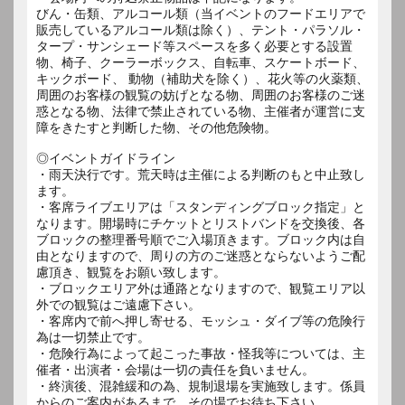
びん・缶類、アルコール類（当イベントのフードエリアで
販売しているアルコール類は除く）、テント・パラソル・
タープ・サンシェード等スペースを多く必要とする設置
物、椅子、クーラーボックス、自転車、スケートボード、
キックボード、 動物（補助犬を除く）、花火等の火薬類、
周囲のお客様の観覧の妨げとなる物、周囲のお客様のご迷
惑となる物、法律で禁止されている物、主催者が運営に支
障をきたすと判断した物、その他危険物。
◎イベントガイドライン
・雨天決行です。荒天時は主催による判断のもと中止致し
ます。
・客席ライブエリアは「スタンディングブロック指定」と
なります。開場時にチケットとリストバンドを交換後、各
ブロックの整理番号順でご入場頂きます。ブロック内は自
由となりますので、周りの方のご迷惑とならないようご配
慮頂き、観覧をお願い致します。
・ブロックエリア外は通路となりますので、観覧エリア以
外での観覧はご遠慮下さい。
・客席内で前へ押し寄せる、モッシュ・ダイブ等の危険行
為は一切禁止です。
・危険行為によって起こった事故・怪我等については、主
催者・出演者・会場は一切の責任を負いません。
・終演後、混雑緩和の為、規制退場を実施致します。係員
からのご案内があるまで、その場でお待ち下さい。