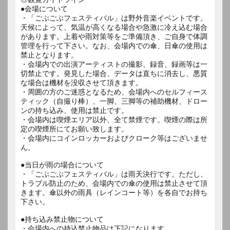
●会場について
・「ごぶごぶフェスティバル」は野外音楽イベントです。
天候によって、気温が高くなる場合や急激に冷え込む場合
があります。上着や雨対策等をご準備頂き、ご自身で体調
管理を行って下さい。なお、会場内での傘、日傘の使用は
禁止となります。
・会場内での出演アーティストの撮影、録音、録画等は一
切禁止です。発見した場合、データは直ちに消去し、悪質
な場合は機材を没収させて頂きます。
・周囲の方のご迷惑となるため、会場内へのセルフィース
ティック（自撮り棒）、一脚、三脚等の補助機材、ドロー
ンの持ち込み、使用は禁止です。
・会場内は喫煙エリア以外、全て禁煙です。喫煙の際は所
定の喫煙所にてお願い致します。
・会場内にコインロッカーおよびクローク等はございませ
ん。
●当日が雨の場合について
・「ごぶごぶフェスティバル」は雨天決行です。ただし、
トラブル防止のため、会場内での傘の使用は禁止させて頂
きます。傘以外の雨具（レインコート等）を各自でお持ち
下さい。
●持ち込み禁止物について
・会場内への持込禁止物品は下記になります。