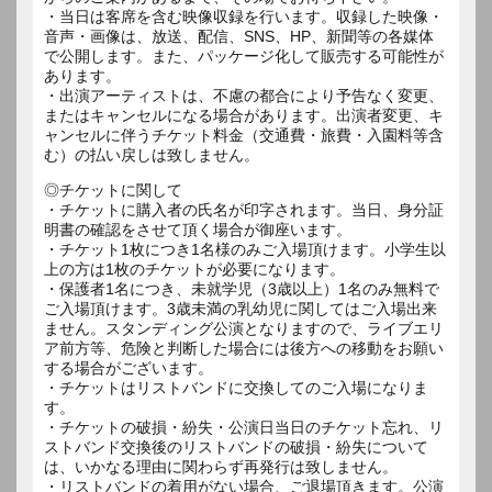
・当日は客席を含む映像収録を行います。収録した映像・
音声・画像は、放送、配信、SNS、HP、新聞等の各媒体
で公開します。また、パッケージ化して販売する可能性が
あります。
・出演アーティストは、不慮の都合により予告なく変更、
またはキャンセルになる場合があります。出演者変更、キ
ャンセルに伴うチケット料金（交通費・旅費・入園料等含
む）の払い戻しは致しません。
◎チケットに関して
・チケットに購入者の氏名が印字されます。当日、身分証
明書の確認をさせて頂く場合が御座います。
・チケット1枚につき1名様のみご入場頂けます。小学生以
上の方は1枚のチケットが必要になります。
・保護者1名につき、未就学児（3歳以上）1名のみ無料で
ご入場頂けます。3歳未満の乳幼児に関してはご入場出来
ません。スタンディング公演となりますので、ライブエリ
ア前方等、危険と判断した場合には後方への移動をお願い
する場合がございます。
・チケットはリストバンドに交換してのご入場になりま
す。
・チケットの破損・紛失・公演日当日のチケット忘れ、リ
ストバンド交換後のリストバンドの破損・紛失について
は、いかなる理由に関わらず再発行は致しません。
・リストバンドの着用がない場合、ご退場頂きます。公演