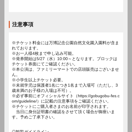
注意事項
※チケット料金には万博記念公園自然文化園入園料が含ま
れております。
※お一人様4枚まで申し込み可能。
※発券開始は5/27（水）10:00～となります。ブロックは
チケット券面にてご確認ください。
※本公演は、ファミリーマートでの店頭販売はございませ
ん。
※小学生以上チケット必要。
※未就学児は保護者1名につき1名まで入場可（ただし、3
歳未満のお子様の入場は不可）。
※必ず事前にオフィシャルサイト（https://gobugobu-fes.c
om/guideline/）に記載の注意事項をご確認ください。
※チケットにご購入者さまのお名前が印字されます。
当日に身分証明書の確認をさせて頂く場合が御座いま
す。予めご了承下さい。
◎観覧ガイドライン