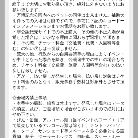
終了まで大切にお取り扱い頂き、絶対に外さないようにお
願い致します。
・万博記念公園内へのペットの同伴は出来ません。補助犬
を伴っての入場は可能ですので、事前に下記のキョードー
インフォメーションまでお電話をお願い致します。
・非公認転売サイトでの不正購入、その他の不正入場が発
覚した場合は、いかなる理由に関わらず退場して頂きま
す。その際、チケット料金（交通費・旅費・入園料等含
む）の払い戻しは一切致しません。
・荒天の他、行政からの自粛要請等の理由によりイベント
が中止となった場合を除き、公演途中での中止の場合も含
め、チケット料金（交通費・旅費・入園料等含む）の払い
戻しは致しません。
・万が一、払い戻しが発生した場合、払い戻し対象はチケ
ット料金のみとなり、販売事務手数料は対象外とさせて頂
きます。
◎会場内禁止事項
・本番中の撮影、録音は禁止です。発見した場合はデータ
の消去、及び、ご退場頂く場合がございますので絶対にお
やめ下さい。
・びん・缶類、アルコール類（当イベントのフードエリア
で販売しているアルコール類は除く）、テント・パラソ
ル・タープ・サンシェード等スペースを多く必要とする設
置物、椅子、クーラーボックス、自転車、スケートボー