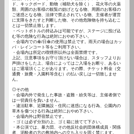
ド、キックボード、動物（補助犬を除く）、花火等の火薬
類、周囲のお客様の観覧の妨げとなる物、周囲のお客様の
ご迷惑となる物、法律で禁止されている物、主催者が運営
に支障をきたすと判断した物、その他危険物を持ち込むこ
とは一切禁止致します。
・ペットボトルの持込みは可能ですが、ステージに投げ込
む等の危険な行為は絶対におやめ下さい。
・会場内での傘/日傘の使用は禁止です。雨天の場合はカッ
パ・レインコート等をご利用下さい。
・会場内は所定の喫煙所以外は全面禁煙です。
上記、注意事項をお守り頂けない場合は、スタッフよりお
声掛けをした上、場合によってはご入場をお断り、あるい
はご退場頂くことがあります。その際、チケット料金（交
通費・旅費・入園料等含む）の払い戻しは一切致しませ
ん。
◎その他
・会場内外で発生した事故・盗難・紛失等は、主催者側で
は一切責任を負いません。
・違法駐車、近隣施設・住民に迷惑になる行為、公園内の
草木を傷つける行為は絶対におやめ下さい。
・会場内外は野宿禁止です。
・ゴミは必ず分別の上、ゴミ箱に捨てて下さい。
・本公演では、暴力団、その他反社会的団体構成員・関係
者、泥酔者の方の敷地内への立ち入りを固く禁じます。