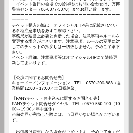
・イベント当日の会場での拾得物のお問い合わせは、万博
警備センター（06-6877-3370）までお願い致します。
ーーーーーーーーーーーーーーーーーーーーーーーーーー
ーーーー
チケット購入の際は、オフィシャルHP等に記載されてい
る各種注意事項を必ずご確認下さい。
事務局が運営上必要と判断した場合、注意事項やルールを
変更する場合がございます。注意事項、ルールの変更に対
してのチケットの払戻しは一切致しません。予めご了承下
さい。
イベント詳細、注意事項等はオフィシャルHPにて随時更
新してまいります。
【公演に関するお問合せ先】
キョードーインフォメーション TEL：0570-200-888（営
業時間12:00～17:00／土日祝休業）
【FANYチケットお申込みに関するお問合せ先】
FANYチケット問合せダイヤル TEL：0570-550-100（10:
00～19:00／年中無休）
※前売券が完売した際には、当日券がない場合がございま
す。
・出演者は変更になる場合がございます。予めご了承くだ