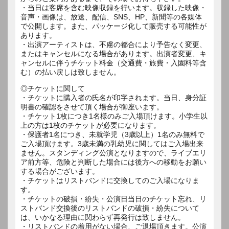
・当日は客席を含む映像収録を行います。収録した映像・
音声・画像は、放送、配信、SNS、HP、新聞等の各媒体
で公開します。また、パッケージ化して販売する可能性が
あります。
・出演アーティストは、不慮の都合により予告なく変更、
またはキャンセルになる場合があります。出演者変更、キ
ャンセルに伴うチケット料金（交通費・旅費・入園料等含
む）の払い戻しは致しません。
◎チケットに関して
・チケットに購入者の氏名が印字されます。当日、身分証
明書の確認をさせて頂く場合が御座います。
・チケット1枚につき1名様のみご入場頂けます。小学生以
上の方は1枚のチケットが必要になります。
・保護者1名につき、未就学児（3歳以上）1名のみ無料で
ご入場頂けます。3歳未満の乳幼児に関してはご入場出来
ません。スタンディング公演となりますので、ライブエリ
ア前方等、危険と判断した場合には後方への移動をお願い
する場合がございます。
・チケットはリストバンドに交換してのご入場になりま
す。
・チケットの破損・紛失・公演日当日のチケット忘れ、リ
ストバンド交換後のリストバンドの破損・紛失について
は、いかなる理由に関わらず再発行は致しません。
・リストバンドの着用がない場合、ご退場頂きます。公演