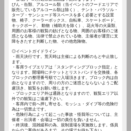
びん・缶類、アルコール類（当イベントのフードエリアで
販売しているアルコール類は除く）、テント・パラソル・
タープ・サンシェード等スペースを多く必要とする設置
物、椅子、クーラーボックス、自転車、スケートボード、
キックボード、 動物（補助犬を除く）、花火等の火薬類、
周囲のお客様の観覧の妨げとなる物、周囲のお客様のご迷
惑となる物、法律で禁止されている物、主催者が運営に支
障をきたすと判断した物、その他危険物。
◎イベントガイドライン
・雨天決行です。荒天時は主催による判断のもと中止致し
ます。
・客席ライブエリアは「スタンディングブロック指定」と
なります。開場時にチケットとリストバンドを交換後、各
ブロックの整理番号順でご入場頂きます。ブロック内は自
由となりますので、周りの方のご迷惑とならないようご配
慮頂き、観覧をお願い致します。
・ブロックエリア外は通路となりますので、観覧エリア以
外での観覧はご遠慮下さい。
・客席内で前へ押し寄せる、モッシュ・ダイブ等の危険行
為は一切禁止です。
・危険行為によって起こった事故・怪我等については、主
催者・出演者・会場は一切の責任を負いません。
・終演後、混雑緩和の為、規制退場を実施致します。係員
からのご案内があるまで、その場でお待ち下さい。