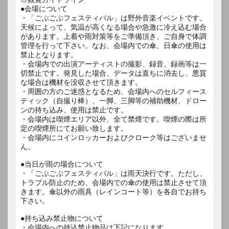
●会場について
・「ごぶごぶフェスティバル」は野外音楽イベントです。
天候によって、気温が高くなる場合や急激に冷え込む場合
があります。上着や雨対策等をご準備頂き、ご自身で体調
管理を行って下さい。なお、会場内での傘、日傘の使用は
禁止となります。
・会場内での出演アーティストの撮影、録音、録画等は一
切禁止です。発見した場合、データは直ちに消去し、悪質
な場合は機材を没収させて頂きます。
・周囲の方のご迷惑となるため、会場内へのセルフィース
ティック（自撮り棒）、一脚、三脚等の補助機材、ドロー
ンの持ち込み、使用は禁止です。
・会場内は喫煙エリア以外、全て禁煙です。喫煙の際は所
定の喫煙所にてお願い致します。
・会場内にコインロッカーおよびクローク等はございませ
ん。
●当日が雨の場合について
・「ごぶごぶフェスティバル」は雨天決行です。ただし、
トラブル防止のため、会場内での傘の使用は禁止させて頂
きます。傘以外の雨具（レインコート等）を各自でお持ち
下さい。
●持ち込み禁止物について
・会場内への持込禁止物品は下記になります。