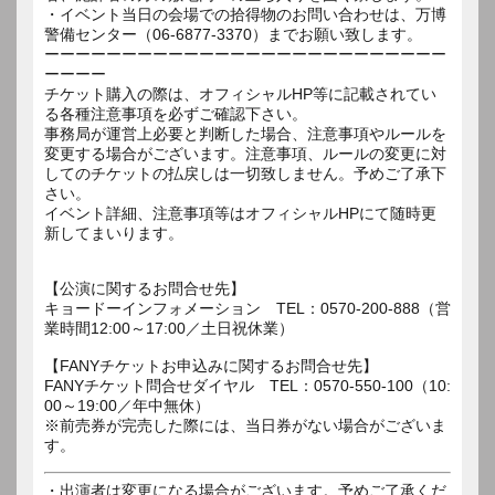
・イベント当日の会場での拾得物のお問い合わせは、万博
警備センター（06-6877-3370）までお願い致します。
ーーーーーーーーーーーーーーーーーーーーーーーーーー
ーーーー
チケット購入の際は、オフィシャルHP等に記載されてい
る各種注意事項を必ずご確認下さい。
事務局が運営上必要と判断した場合、注意事項やルールを
変更する場合がございます。注意事項、ルールの変更に対
してのチケットの払戻しは一切致しません。予めご了承下
さい。
イベント詳細、注意事項等はオフィシャルHPにて随時更
新してまいります。
【公演に関するお問合せ先】
キョードーインフォメーション TEL：0570-200-888（営
業時間12:00～17:00／土日祝休業）
【FANYチケットお申込みに関するお問合せ先】
FANYチケット問合せダイヤル TEL：0570-550-100（10:
00～19:00／年中無休）
※前売券が完売した際には、当日券がない場合がございま
す。
・出演者は変更になる場合がございます。予めご了承くだ