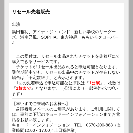
リセール先着販売
出演
浜田雅功、アイナ・ジ・エンド、新しい学校のリーダー
ズ、湘南乃風、SOPHIA、東方神起、ももいろクローバー
Z
・この受付は、リセール出品されたチケットを先着順にて
購入できるサービスです。
・チケットがリセール出品されると申込可能となります。
受付期間中でも、リセール出品中のチケットが存在しない
場合は「予定数終了」と表示されます。
・1回の先着申込で申込可能な公演数は『
1公演
』、枚数は
『
1枚まで
』となります。（公演により一部例外がござい
ます）
【車いすでご来場のお客様へ】
・身障者用スペースのご用意があります。ご利用に関して
は、事前に下記のキョードーインフォメーションまでお電
話をお願い致します。
キョードーインフォメーション TEL：0570-200-888（営
業時間12:00～17:00／土日祝休業）