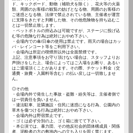
ド、キックボード、動物（補助犬を除く）、花火等の火薬
類、周囲のお客様の観覧の妨げとなる物、周囲のお客様の
ご迷惑となる物、法律で禁止されている物、主催者が運営
に支障をきたすと判断した物、その他危険物を持ち込むこ
とは一切禁止致します。
・ペットボトルの持込みは可能ですが、ステージに投げ込
む等の危険な行為は絶対におやめ下さい。
・会場内での傘/日傘の使用は禁止です。雨天の場合はカッ
パ・レインコート等をご利用下さい。
・会場内は所定の喫煙所以外は全面禁煙です。
上記、注意事項をお守り頂けない場合は、スタッフよりお
声掛けをした上、場合によってはご入場をお断り、あるい
はご退場頂くことがあります。その際、チケット料金（交
通費・旅費・入園料等含む）の払い戻しは一切致しませ
ん。
◎その他
・会場内外で発生した事故・盗難・紛失等は、主催者側で
は一切責任を負いません。
・違法駐車、近隣施設・住民に迷惑になる行為、公園内の
草木を傷つける行為は絶対におやめ下さい。
・会場内外は野宿禁止です。
・ゴミは必ず分別の上、ゴミ箱に捨てて下さい。
・本公演では、暴力団、その他反社会的団体構成員・関係
者、泥酔者の方の敷地内への立ち入りを固く禁じます。