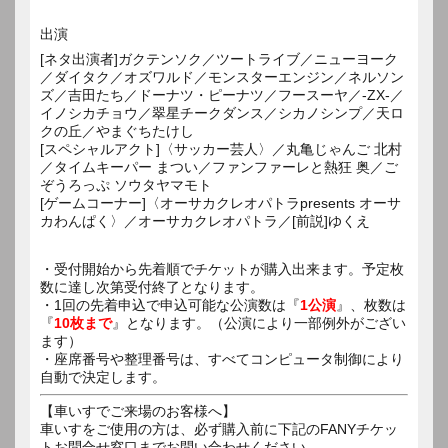
出演
[ネタ出演者]ガクテンソク／ツートライブ／ニューヨーク
／ダイタク／オズワルド／モンスターエンジン／ネルソン
ズ／吉田たち／ドーナツ・ピーナツ／フースーヤ／-ZX-／
イノシカチョウ／翠星チークダンス／シカノシンプ／天ロ
クの丘／やまぐちたけし
[スペシャルアクト]〈サッカー芸人〉／丸亀じゃんご 北村
／タイムキーパー まつい／ファンファーレと熱狂 奥／ご
ぞうろっぷ ソウタヤマモト
[ゲームコーナー]〈オーサカクレオパトラpresents オーサ
カわんぱく〉／オーサカクレオパトラ／[前説]ゆくえ
・受付開始から先着順でチケットが購入出来ます。予定枚
数に達し次第受付終了となります。
・1回の先着申込で申込可能な公演数は『
1公演
』、枚数は
『
10枚まで
』となります。（公演により一部例外がござい
ます）
・座席番号や整理番号は、すべてコンピュータ制御により
自動で決定します。
【車いすでご来場のお客様へ】
車いすをご使用の方は、必ず購入前に下記のFANYチケッ
トお問合せ窓口までお問い合わせください。