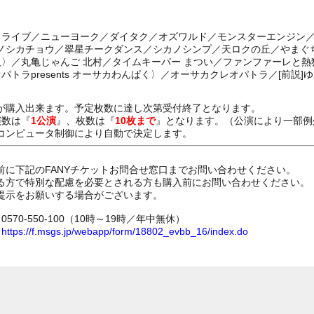
ートライブ／ニューヨーク／ダイタク／オズワルド／モンスターエンジン
イノシカチョウ／翠星チークダンス／シカノシンプ／天ロクの丘／やまぐ
人〉／丸亀じゃんご 北村／タイムキーパー まつい／ファンファーレと熱
パトラpresents オーサカわんぱく〉／オーサカクレオパトラ／[前説]
が購入出来ます。予定枚数に達し次第受付終了となります。
演数は『
1公演
』、枚数は『
10枚まで
』となります。（公演により一部例
コンピュータ制御により自動で決定します。
前に下記のFANYチケットお問合せ窓口までお問い合わせください。
る方で特別な配慮を必要とされる方も購入前にお問い合わせください。
提示をお願いする場合がございます。
70-550-100（10時～19時／年中無休）
ム
https://f.msgs.jp/webapp/form/18802_evbb_16/index.do