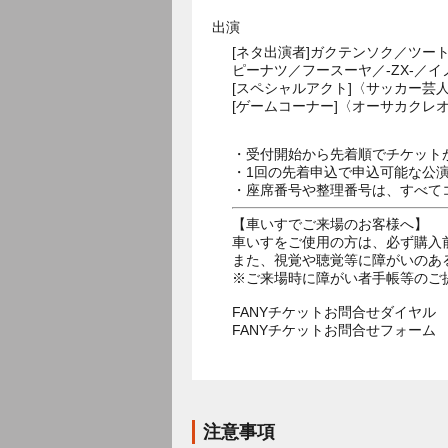
出演
[ネタ出演者]ガクテンソク／ツ
ピーナツ／フースーヤ／-ZX-／
[スペシャルアクト]〈サッカー芸
[ゲームコーナー]〈オーサカクレオ
・受付開始から先着順でチケット
・1回の先着申込で申込可能な公
・座席番号や整理番号は、すべて
【車いすでご来場のお客様へ】
車いすをご使用の方は、必ず購入
また、視覚や聴覚等に障がいのあ
※ご来場時に障がい者手帳等のご
FANYチケットお問合せダイヤル 05
FANYチケットお問合せフォー
注意事項