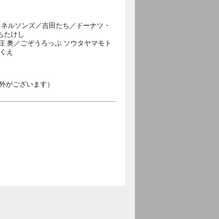
／ネルソンズ／吉田たち／ドーナツ・
ちたけし
狂 奥／ごぞうろっぷ ソウタヤマモト
ゆくえ
外がございます）