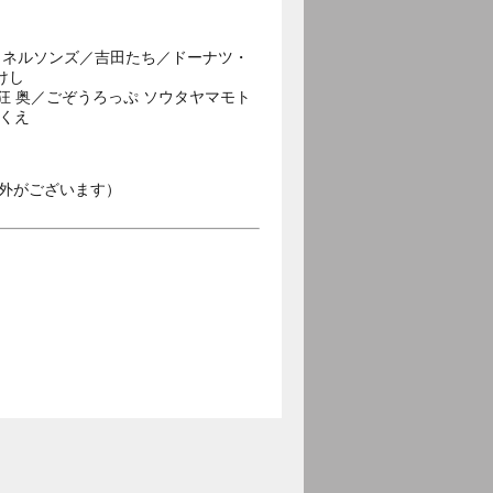
／ネルソンズ／吉田たち／ドーナツ・
けし
狂 奥／ごぞうろっぷ ソウタヤマモト
ゆくえ
外がございます）