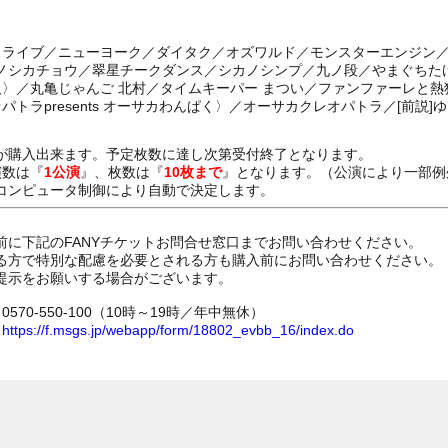
ートライブ／ニューヨーク／ダイタク／オズワルド／モンスターエンジン
イノシカチョウ／翠星チークダンス／シカノシンプ／九ノ段／やまぐちた
人〉／丸亀じゃんご 北村／タイムキーパー まつい／ファンファーレと熱
パトラpresents オーサカわんぱく〉／オーサカクレオパトラ／[前説]
が購入出来ます。予定枚数に達し次第受付終了となります。
演数は『
1公演
』、枚数は『
10枚まで
』となります。（公演により一部例
コンピュータ制御により自動で決定します。
前に下記のFANYチケットお問合せ窓口までお問い合わせください。
る方で特別な配慮を必要とされる方も購入前にお問い合わせください。
提示をお願いする場合がございます。
70-550-100（10時～19時／年中無休）
ム
https://f.msgs.jp/webapp/form/18802_evbb_16/index.do