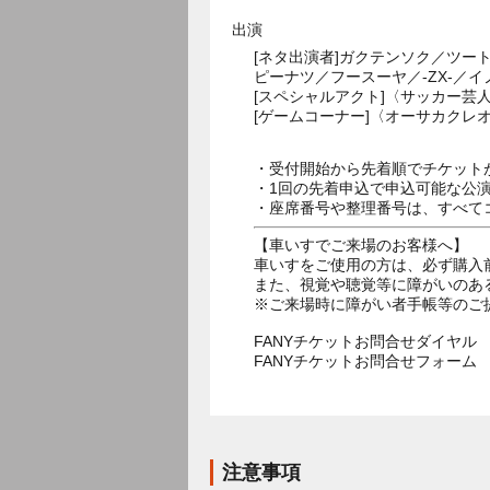
出演
[ネタ出演者]ガクテンソク／ツ
ピーナツ／フースーヤ／-ZX-／
[スペシャルアクト]〈サッカー芸
[ゲームコーナー]〈オーサカクレオ
・受付開始から先着順でチケット
・1回の先着申込で申込可能な公
・座席番号や整理番号は、すべて
【車いすでご来場のお客様へ】
車いすをご使用の方は、必ず購入
また、視覚や聴覚等に障がいのあ
※ご来場時に障がい者手帳等のご
FANYチケットお問合せダイヤル 05
FANYチケットお問合せフォー
注意事項