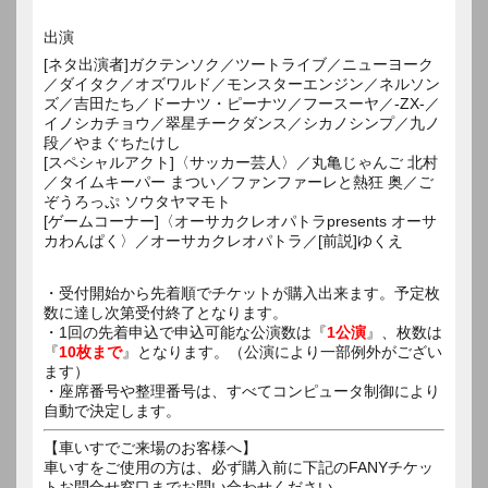
出演
[ネタ出演者]ガクテンソク／ツートライブ／ニューヨーク
／ダイタク／オズワルド／モンスターエンジン／ネルソン
ズ／吉田たち／ドーナツ・ピーナツ／フースーヤ／-ZX-／
イノシカチョウ／翠星チークダンス／シカノシンプ／九ノ
段／やまぐちたけし
[スペシャルアクト]〈サッカー芸人〉／丸亀じゃんご 北村
／タイムキーパー まつい／ファンファーレと熱狂 奥／ご
ぞうろっぷ ソウタヤマモト
[ゲームコーナー]〈オーサカクレオパトラpresents オーサ
カわんぱく〉／オーサカクレオパトラ／[前説]ゆくえ
・受付開始から先着順でチケットが購入出来ます。予定枚
数に達し次第受付終了となります。
・1回の先着申込で申込可能な公演数は『
1公演
』、枚数は
『
10枚まで
』となります。（公演により一部例外がござい
ます）
・座席番号や整理番号は、すべてコンピュータ制御により
自動で決定します。
【車いすでご来場のお客様へ】
車いすをご使用の方は、必ず購入前に下記のFANYチケッ
トお問合せ窓口までお問い合わせください。