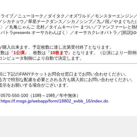
ートライブ／ニューヨーク／ダイタク／オズワルド／モンスターエンジン
イノシカチョウ／翠星チークダンス／シカノシンプ／九ノ段／やまぐちた
人〉／丸亀じゃんご 北村／タイムキーパー まつい／ファンファーレと熱
パトラpresents オーサカわんぱく〉／オーサカクレオパトラ／[前説]
が購入出来ます。予定枚数に達し次第受付終了となります。
演数は『
1公演
』、枚数は『
10枚まで
』となります。（公演により一部例
コンピュータ制御により自動で決定します。
前に下記のFANYチケットお問合せ窓口までお問い合わせください。
る方で特別な配慮を必要とされる方も購入前にお問い合わせください。
提示をお願いする場合がございます。
70-550-100（10時～19時／年中無休）
ム
https://f.msgs.jp/webapp/form/18802_evbb_16/index.do