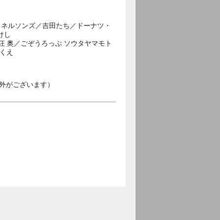
／ネルソンズ／吉田たち／ドーナツ・
けし
狂 奥／ごぞうろっぷ ソウタヤマモト
ゆくえ
外がございます）