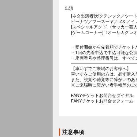
出演
[ネタ出演者]ガクテンソク／ツ
ピーナツ／フースーヤ／-ZX-／
[スペシャルアクト]〈サッカー芸
[ゲームコーナー]〈オーサカクレオ
・受付開始から先着順でチケット
・1回の先着申込で申込可能な公
・座席番号や整理番号は、すべて
【車いすでご来場のお客様へ】
車いすをご使用の方は、必ず購入
また、視覚や聴覚等に障がいのあ
※ご来場時に障がい者手帳等のご
FANYチケットお問合せダイヤル 05
FANYチケットお問合せフォー
注意事項