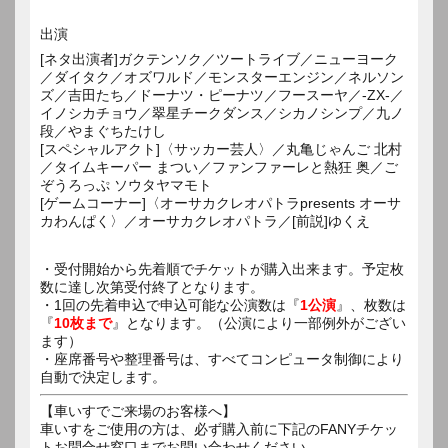
出演
[ネタ出演者]ガクテンソク／ツートライブ／ニューヨーク
／ダイタク／オズワルド／モンスターエンジン／ネルソン
ズ／吉田たち／ドーナツ・ピーナツ／フースーヤ／-ZX-／
イノシカチョウ／翠星チークダンス／シカノシンプ／九ノ
段／やまぐちたけし
[スペシャルアクト]〈サッカー芸人〉／丸亀じゃんご 北村
／タイムキーパー まつい／ファンファーレと熱狂 奥／ご
ぞうろっぷ ソウタヤマモト
[ゲームコーナー]〈オーサカクレオパトラpresents オーサ
カわんぱく〉／オーサカクレオパトラ／[前説]ゆくえ
・受付開始から先着順でチケットが購入出来ます。予定枚
数に達し次第受付終了となります。
・1回の先着申込で申込可能な公演数は『
1公演
』、枚数は
『
10枚まで
』となります。（公演により一部例外がござい
ます）
・座席番号や整理番号は、すべてコンピュータ制御により
自動で決定します。
【車いすでご来場のお客様へ】
車いすをご使用の方は、必ず購入前に下記のFANYチケッ
トお問合せ窓口までお問い合わせください。