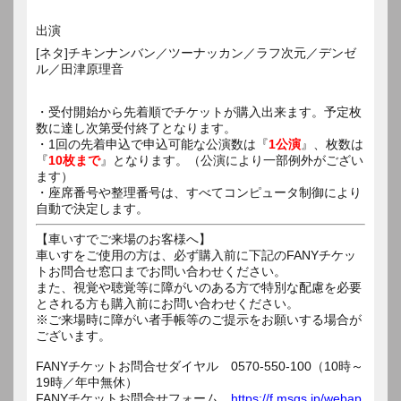
出演
[ネタ]チキンナンバン／ツーナッカン／ラフ次元／デンゼ
ル／田津原理音
・受付開始から先着順でチケットが購入出来ます。予定枚
数に達し次第受付終了となります。
・1回の先着申込で申込可能な公演数は『
1公演
』、枚数は
『
10枚まで
』となります。（公演により一部例外がござい
ます）
・座席番号や整理番号は、すべてコンピュータ制御により
自動で決定します。
【車いすでご来場のお客様へ】
車いすをご使用の方は、必ず購入前に下記のFANYチケッ
トお問合せ窓口までお問い合わせください。
また、視覚や聴覚等に障がいのある方で特別な配慮を必要
とされる方も購入前にお問い合わせください。
※ご来場時に障がい者手帳等のご提示をお願いする場合が
ございます。
FANYチケットお問合せダイヤル 0570-550-100（10時～
19時／年中無休）
FANYチケットお問合せフォーム
https://f.msgs.jp/webap