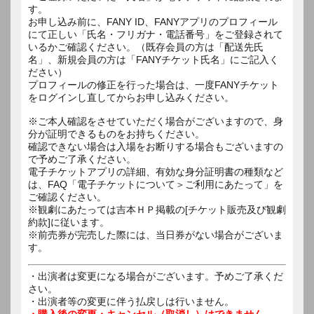
す。
お申し込み前に、FANY ID、FANYアプリのプロフィール
にて正しい「氏名・フリガナ・電話番号」をご登録されて
いるかご確認ください。（既存会員の方は「配送先氏
名」、新規会員の方は「FANYチケット氏名」にご記入く
ださい）
プロフィールの修正を行った場合は、一度FANYチケット
をログインし直してからお申し込みください。
※ご本人確認をさせていただく場合がございますので、身
分が証明できるものをお持ちください。
確認できない場合は入場をお断りする場合もございますの
で予めご了承ください。
電子チケットアプリの詳細、有効な身分証明書の種類など
は、FAQ「電子チケットについて＞ご利用にあたって」を
ご確認ください。
※観劇にあたっては吉本ＨＰ掲載の[チケット販売及び観劇
約款]に従います。
※前売券が完売した際には、当日券がない場合がございま
す。
・出演者は変更になる場合がございます。予めご了承くだ
さい。
・出演者等の変更に伴う払戻しは行いません。
・購入後の変更・キャンセル（取消し）はできません。