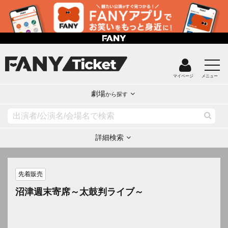
マイページ
メニュー
劇場
から探す
詳細検索
先着販売
沼津週末寄席～太鼓判ライブ～