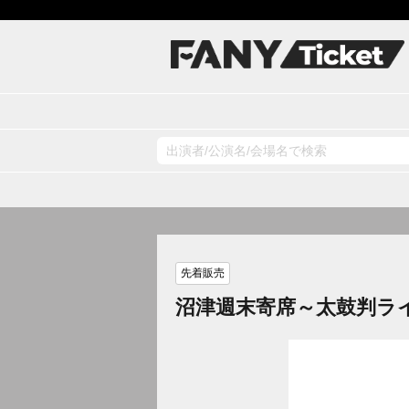
先着販売
沼津週末寄席～太鼓判ラ