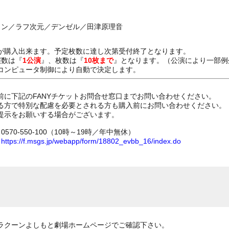
カン／ラフ次元／デンゼル／田津原理音
が購入出来ます。予定枚数に達し次第受付終了となります。
演数は『
1公演
』、枚数は『
10枚まで
』となります。（公演により一部例
コンピュータ制御により自動で決定します。
前に下記のFANYチケットお問合せ窓口までお問い合わせください。
る方で特別な配慮を必要とされる方も購入前にお問い合わせください。
提示をお願いする場合がございます。
70-550-100（10時～19時／年中無休）
ム
https://f.msgs.jp/webapp/form/18802_evbb_16/index.do
ラクーンよしもと劇場ホームページでご確認下さい。