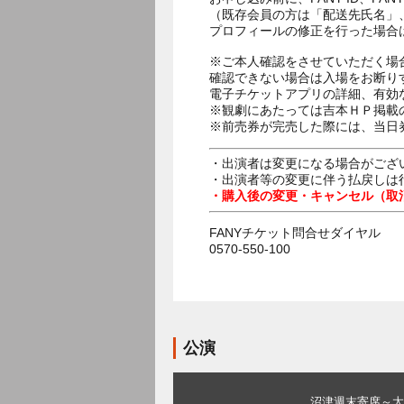
（既存会員の方は「配送先氏名」
プロフィールの修正を行った場合
※ご本人確認をさせていただく場
確認できない場合は入場をお断り
電子チケットアプリの詳細、有効
※観劇にあたっては吉本ＨＰ掲載の
※前売券が完売した際には、当日
・出演者は変更になる場合がござ
・出演者等の変更に伴う払戻しは
・購入後の変更・キャンセル（取
FANYチケット問合せダイヤル
0570-550-100
公演
沼津週末寄席～太