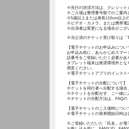
※先行の決済方法は、クレジット
※ご入場は整理番号順でのご案内
※5歳以上または身長110cm以
※ビデオ・カメラ、または携帯電
※当公演のチケット受け取りは「
【電子チケットのお申込みについ
お申込み前に、あらかじめスマー
話番号をご登録いただく必要があ
タブレット端末は推奨環境外とな
用意ください。
※電子チケットアプリのインスト
【電子チケットの分配について】
チケットを同行者へ分配する場合
※チケットを分配せず、ご一緒に
※チケットの分配方法は、FAQ
【電子チケットのご入場時につい
※電子チケットの発券開始日時は公
※ご登録いただいた「氏名」が電
お申し込み前に、FANY ID、