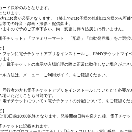
カード決済のみとなります。
となります。
上の方はお席が必要となります。（膝上でのお子様の観劇は1名様のみ可能
話等での録音・録画・撮影・配信禁止。
電子チケット」「ファミリーマート」「配送」「自動発券機」をご選択
て】
トフォンに電子チケットアプリをインストールし、FANYチケットマイ
ります。
り、電子チケットの表示や入場処理の際に正常に動作しない場合がござ
ール方法は、メニュー「ご利用ガイド」をご確認ください。
、同行者の方も電子チケットアプリをインストールしていただく必要が
入場いただくことも可能です。
の「電子チケットについて＞電子チケットの分配について」をご確認くだ
て】
演3日前10:00以降となります。発券開始日時を迎えた後、電子チケ
子チケットに記載されます。
FANYアプリのプロフィールにて正しい「氏名・フリガナ・電話番号」を