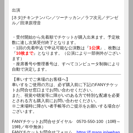
出演
[ネタ]チキンナンバン／ツーナッカン／ラフ次元／デンゼ
ル／田津原理音
・受付開始から先着順でチケットが購入出来ます。予定枚
数に達し次第受付終了となります。
・1回の先着申込で申込可能な公演数は『
1公演
』、枚数は
『
10枚まで
』となります。（公演により一部例外がござい
ます）
・座席番号や整理番号は、すべてコンピュータ制御により
自動で決定します。
【車いすでご来場のお客様へ】
車いすをご使用の方は、必ず購入前に下記のFANYチケッ
トお問合せ窓口までお問い合わせください。
また、視覚や聴覚等に障がいのある方で特別な配慮を必要
とされる方も購入前にお問い合わせください。
※ご来場時に障がい者手帳等のご提示をお願いする場合が
ございます。
FANYチケットお問合せダイヤル 0570-550-100（10時～
19時／年中無休）
FANYチケットお問合せフォーム
https://f.msgs.jp/webap