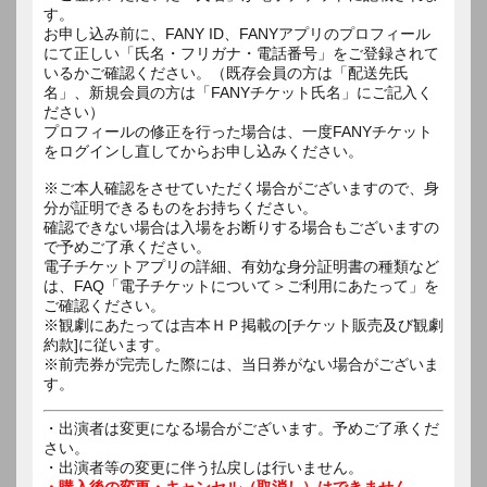
す。
お申し込み前に、FANY ID、FANYアプリのプロフィール
にて正しい「氏名・フリガナ・電話番号」をご登録されて
いるかご確認ください。（既存会員の方は「配送先氏
名」、新規会員の方は「FANYチケット氏名」にご記入く
ださい）
プロフィールの修正を行った場合は、一度FANYチケット
をログインし直してからお申し込みください。
※ご本人確認をさせていただく場合がございますので、身
分が証明できるものをお持ちください。
確認できない場合は入場をお断りする場合もございますの
で予めご了承ください。
電子チケットアプリの詳細、有効な身分証明書の種類など
は、FAQ「電子チケットについて＞ご利用にあたって」を
ご確認ください。
※観劇にあたっては吉本ＨＰ掲載の[チケット販売及び観劇
約款]に従います。
※前売券が完売した際には、当日券がない場合がございま
す。
・出演者は変更になる場合がございます。予めご了承くだ
さい。
・出演者等の変更に伴う払戻しは行いません。
・購入後の変更・キャンセル（取消し）はできません。