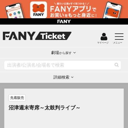
マイページ
メニュー
劇場
から探す
詳細検索
先着販売
沼津週末寄席～太鼓判ライブ～