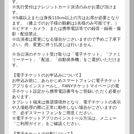
す。
※先行受付はクレジットカード決済のみがお選び頂けま
す。
※5歳以上または身長110cm以上の方はお席が必要となり
ます。（膝上でのお子様の観劇は1名様のみ可能です。）
※ビデオ・カメラ、または携帯電話等での録音・録画・撮
影・配信禁止。
※出演者は変更になる場合がございますので予めご了承下
さい。尚、変更に伴う払戻しは行いません。
※当公演のチケット受け取りは「電子チケット」「ファミ
リーマート」「配送」「自動発券機」をご選択いただけま
す。
【電子チケットのお申込みについて】
お申込み前に、あらかじめスマートフォンに電子チケット
アプリをインストールし、FANYチケットマイページの電
子チケット設定から携帯電話番号をご登録いただく必要が
あります。
タブレット端末は推奨環境外となり、電子チケットの表示
や入場処理の際に正常に動作しない場合がございますの
で、必ずスマートフォンをご用意ください。
※電子チケットアプリのインストール方法は、メニュー
「ご利用ガイド」をご確認ください。
【電子チケットの分配について】