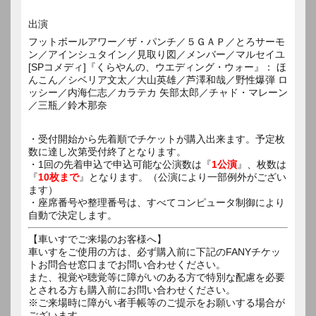
出演
フットボールアワー／ザ・パンチ／５ＧＡＰ／とろサーモ
ン／アインシュタイン／見取り図／メンバー／マルセイユ
[SPコメディ]『くらやんの、ウエディング・ウォー』： ほ
んこん／シベリア文太／大山英雄／芦澤和哉／野性爆弾 ロ
ッシー／内海仁志／カラテカ 矢部太郎／チャド・マレーン
／三瓶／鈴木那奈
・受付開始から先着順でチケットが購入出来ます。予定枚
数に達し次第受付終了となります。
・1回の先着申込で申込可能な公演数は『
1公演
』、枚数は
『
10枚まで
』となります。（公演により一部例外がござい
ます）
・座席番号や整理番号は、すべてコンピュータ制御により
自動で決定します。
【車いすでご来場のお客様へ】
車いすをご使用の方は、必ず購入前に下記のFANYチケッ
トお問合せ窓口までお問い合わせください。
また、視覚や聴覚等に障がいのある方で特別な配慮を必要
とされる方も購入前にお問い合わせください。
※ご来場時に障がい者手帳等のご提示をお願いする場合が
ございます。