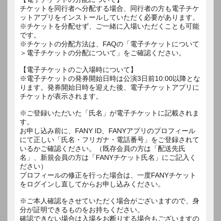
チケットを同行者へ分配する場合、同行者の方も電子チケ
ットアプリをインストールしていただく必要があります。
※チケットを分配せず、ご一緒に入場いただくことも可能
です。
※チケットの分配方法は、FAQの「電子チケットについて
＞電子チケットの分配について」をご確認ください。
【電子チケットのご入場時について】
※電子チケットの発券開始日時は公演3日前10:00以降とな
ります。発券開始日時を迎えた後、電子チケットアプリに
チケットが表示されます。
※ご登録いただいた「氏名」が電子チケットに記載されま
す。
お申し込み前に、FANY ID、FANYアプリのプロフィール
にて正しい「氏名・フリガナ・電話番号」をご登録されて
いるかご確認ください。（既存会員の方は「配送先氏
名」、新規会員の方は「FANYチケット氏名」にご記入く
ださい）
プロフィールの修正を行った場合は、一度FANYチケット
をログインし直してからお申し込みください。
※ご本人確認をさせていただく場合がございますので、身
分が証明できるものをお持ちください。
確認できない場合は入場をお断りする場合もございますの